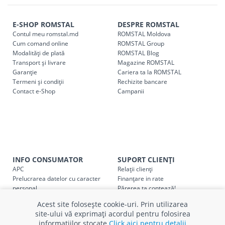
Comenzile pentru celelalte localități și raioane din țară,
indiferent de sumă, pot fi ridicate GRATUIT, săptămânal, din
E-SHOP ROMSTAL
DESPRE ROMSTAL
Contul meu romstal.md
ROMSTAL Moldova
cel mai apropiat magazin ROMSTAL.
Cum comand online
ROMSTAL Group
Pentru livrarea la adresa indicată de client, sunt în vigoare
Modalități de plată
ROMSTAL Blog
următoarele tarife:
Transport și livrare
Magazine ROMSTAL
Garanție
Cariera ta la ROMSTAL
Termeni și condiții
Cod
Rechizite bancare
Denumire serviciu TRANSPORT
Contact e-Shop
Campanii
SER08409
Taxa transport țară (se calculează pentru distan
Taxa transport
Chisinau si suburbii
pentru
come
5000 lei
(comanda online, comanda m
Taxa transport
Chișinau
, pentru
comenzi mai m
INFO CONSUMATOR
SUPORT CLIENȚI
SER08410
(comanda online, comanda magaz
APC
Relații clienți
Prelucrarea datelor cu caracter
Finanțare in rate
Taxa transport
suburbii
pentru
comenzi mai mi
personal
Părerea ta contează!
SER08411
Politica cookie
Schimb și retur produse
(comanda online, comanda magaz
Acest site folosește cookie-uri. Prin utilizarea
Certificat Cadou
Intrebări frecvente
site-ului vă exprimați acordul pentru folosirea
Service
informațiilor stocate
Click aici pentru detalii