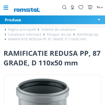
Ro
Produse
Pagina principală
Sisteme de canalizare
Canalizare interioară
Fitinguri din pp
Ramificații pp
RAMIFICATIE REDUSA PP, 87 GRADE, D 110x50 mm
RAMIFICATIE REDUSA PP, 87
GRADE, D 110x50 mm