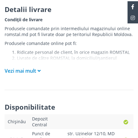
Detalii livrare
Condiții de livrare
Produsele comandate prin intermediului magazinului online
romstal.md pot fi livrate doar pe teritoriul Republicii Moldova.
Produsele comandate online pot fi:
Ridicate personal de client, în orice magazin ROMSTAL
Livrate de către ROMSTAL la domiciliul/șantierul
clientului în următoarele condiții:
Vezi mai mult
Livrarea produselor se efectuează în cel mai apropiat
punct de acces pentru camionul de marfă față de
adresa de livrare - la intrarea în bloc/curte, la intrarea
pe stradă (în cazul în care există restricții zonale de
acces).
Produsele
NU
sunt ridicate la etaj sau livrate în
Disponibilitate
interiorul imobilului.
Livrările se efectuiază cu mașinile ROMSTAL.
Depozit
Paleții, pe care se livrează mărfurile, sunt proprietatea
Chișinău
Central
companiei și nu sunt transferați cumpărătorului.
Curierul va telefona clientul estimativ cu o oră înainte
Punct de
str. Uzinelor 12/10, MD
de a livra comanda sau, în cazul în care clientul nu