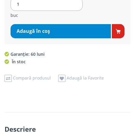
buc
Adaugă în coş
Garanție: 60 luni
În stoc
Compară produsul
Adaugă la Favorite
Descriere