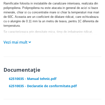
Ramificatie folosita in instalatiile de canalizare interioara, realizata din
polipropilena. Polipropilena nu este atacata in general de acizi si baze
minerale, chiar si cu concentratie mare si chiar la temperaturi mai mari
de 60C. Aceasta are un coeficient de dilatare ridicat, care echivaleaza
cu o alungire de 0.11 mm la un metru de teava, pentru 1C diferenta de
temperatura.
Se caracterizeaza prin densitate mica, timp de imbatranire ridicat,
comportament bun la temperaturi ridicate, rigiditate si duritate ridicata,
rezistenta la abraziune si zgariere ridicata.
Vezi mai mult
Documentație
62510035 - Manual tehnic.pdf
62510035 - Declaratie de conformitate.pdf