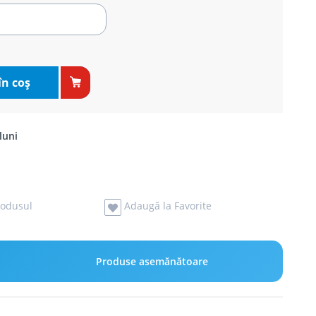
în coş
luni
odusul
Adaugă la Favorite
Produse asemănătoare