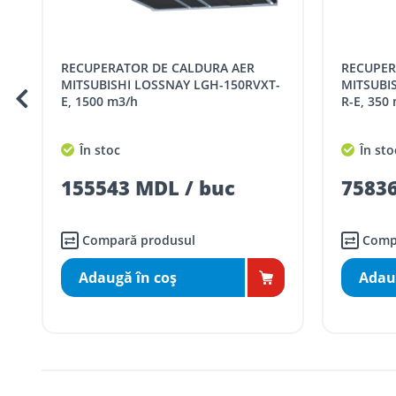
Cod
Denumire serviciu TRAN
RECUPERATOR DE CALDURA AER
RECUPERATOR DE CALDURA AER
SER08409
Taxa transport țară (se calculează pentru 
MITSUBISHI LOSSNAY LGH-150RVXT-
MITSUBI
E, 1500 m3/h
R-E, 350
Taxa transport
Chisinau si suburbii
pentru
5000 lei
(comanda online, coman
În stoc
În sto
Taxa transport
Chișinau
, pentru
comenzi 
SER08410
155543 MDL / buc
75836
(comanda online, comanda m
Taxa transport
suburbii
pentru
comenzi m
SER08411
(comanda online, comanda m
Compară produsul
Comp
Adaugă în coş
Adau
* Toate prețurile includ TVA