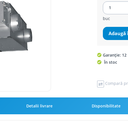
buc
Adaugă 
Garanție: 12 
În stoc
Compară pr
Detalii livrare
Disponibilitate