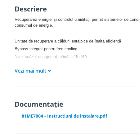
Descriere
Recuperarea energiei și controlul umidității permit sistemelor de cond
consumul de energie.
Unitate de recuperare a căldurii entalpice de înaltă eficiență
Bypass integrat pentru free-cooling
Nivel scăzut de zgomot, până la 18 dBA
Senzor CO2 optional
Vezi mai mult
Modularea continuă a vitezei de ventilație
Posibilitate de instalare orizontala sau verticala
Posibilitatea instalarii filtrelor de mare eficienta
Documentație
81ME7004 - Instructiuni de instalare.pdf