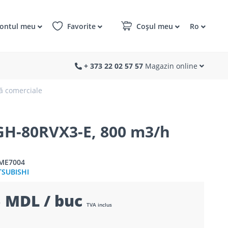
ontul meu
Favorite
Coșul meu
Ro
+ 373 22 02 57 57
Magazin online
ă comerciale
H-80RVX3-E, 800 m3/h
1ME7004
TSUBISHI
 MDL / buc
TVA inclus