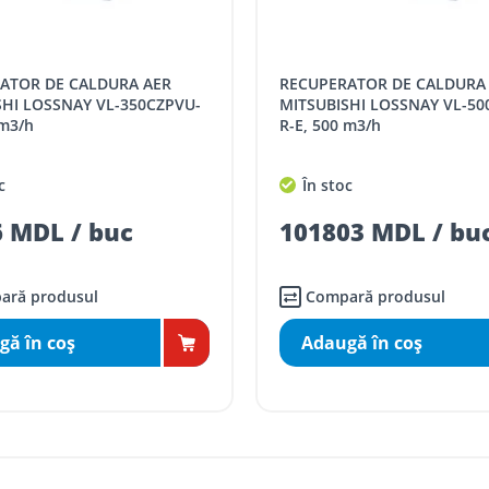
SPORT
Tarif, MDL cu TVA
RECUPERATOR DE CALDURA AER
distanța tur - retur)
5 / km / directie
SHI LOSSNAY VL-350CZPVU-
MITSUBISHI LOSSNAY VL-50
 m3/h
R-E, 500 m3/h
comenzi mai mari de
da magazin)
gratis
c
În stoc
mai mici de 5000 lei
 MDL / buc
101803 MDL / bu
agazin)
100
ai mici de 5000 lei
agazin)
150
ară produsul
Compară produsul
gă în coş
Adaugă în coş