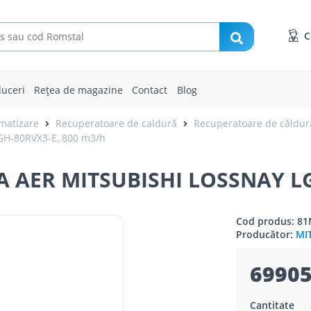
C
uceri
Rețea de magazine
Contact
Blog
imatizare
Recuperatoare de caldură
Recuperatoare de căldur
H-80RVX3-E, 800 m3/h
AER MITSUBISHI LOSSNAY LG
Cod produs: 8
Producător:
MI
69905
Cantitate