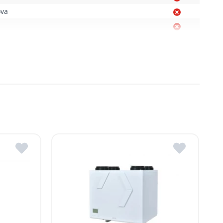
ova
Moldova
, R. Moldova
gheni, R. Moldova
dova
ldova
R.Moldova
in ROMSTAL.
mai apropiat magazin ROMSTAL.