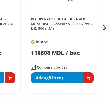
RECUPERATOR DE CALDURA AER
RECUPERATOR DE CA
0CZPVU-
MITSUBISHI LOSSNAY VL-500CZPVU-
L-E, 500 m3/h
În stoc
c
116808 MDL / buc
Compară produsul
Adaugă în coş