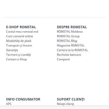
E-SHOP ROMSTAL
DESPRE ROMSTAL
Contul meu romstal.md
ROMSTAL Moldova
Cum comand online
ROMSTAL Group
Modalități de plată
ROMSTAL Blog
Transport și livrare
Magazine ROMSTAL
Garanție
Cariera ta la ROMSTAL
Termeni și condiții
Rechizite bancare
Contact e-Shop
Campanii
INFO CONSUMATOR
SUPORT CLIENȚI
APC
Relații clienți
Prelucrarea datelor cu caracter
Finanțare in rate