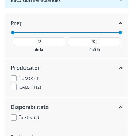
Racorduri semiolandez
Preț
de la
pînă la
Producator
LUXOR (3)
CALEFFI (2)
Disponibilitate
În stoc (5)