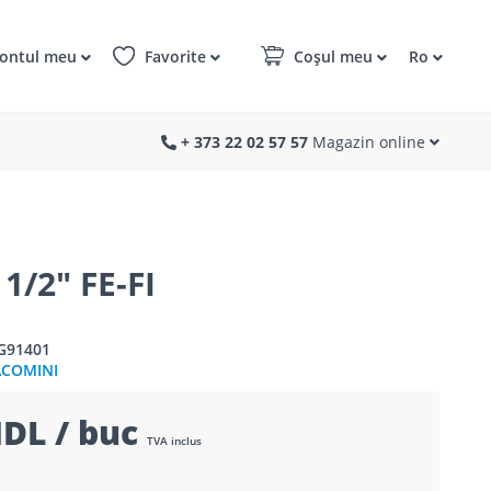
ontul meu
Favorite
Coșul meu
Ro
+ 373 22 02 57 57
Magazin online
/2" FE-FI
G91401
ACOMINI
DL / buc
TVA inclus