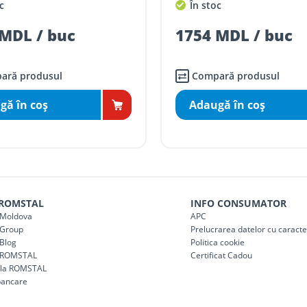
c
În stoc
mai mici de 5000 lei
MDL / buc
1754 MDL / buc
agazin)
100
ai mici de 5000 lei
agazin)
150
ară produsul
Compară produsul
gă în coş
Adaugă în coş
 ROMSTAL
INFO CONSUMATOR
Moldova
APC
Group
Prelucrarea datelor cu caract
Blog
Politica cookie
 ROMSTAL
Certificat Cadou
a la ROMSTAL
bancare