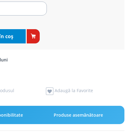
în coş
luni
odusul
Adaugă la Favorite
onibilitate
Produse asemănătoare