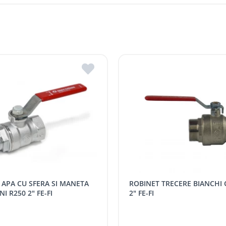
str. Stefan cel Mare 127/B, Soroca 3006, R. Mol
str. Independenței 146, MD 4601, Edineț, R. Mo
Stradela Morii 8, MD 3701, Strășeni, R. Moldova
are, în funcție de graficul de livrări la magazinele ROMSTAL.
str. Mihail Kogâlniceanu 2, MD3401, Hîncești, 
re, în funcție de disponibilitatea transportului de livrare.
str. Heciului 2A, MD 3100, Bălți, R. Moldova
i r. Strășeni, pot fi ridicate GRATUIT din cel mai apropiat magaz
 indiferent de sumă, pot fi ridicate GRATUIT, săptămânal, din cel 
 următoarele tarife:
SPORT
Tarif, MDL cu TVA
ROBINET TRECERE BIANCHI CU SFERA
distanța tur - retur)
5 / km / directie
I R250 2" FE-FI
2" FE-FI
comenzi mai mari de
da magazin)
gratis