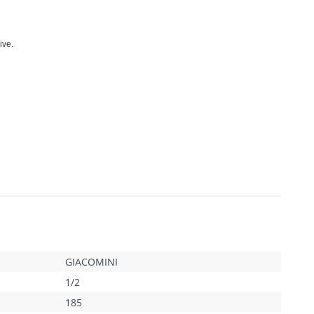
ive.
GIACOMINI
1/2
185