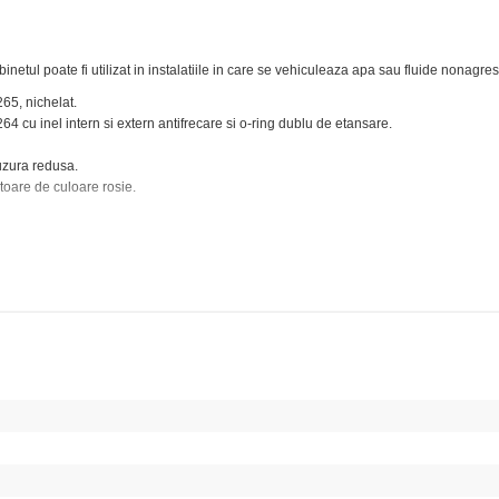
binetul poate fi utilizat in instalatiile in care se vehiculeaza apa sau fluide nonagres
65, nichelat.
 cu inel intern si extern antifrecare si o-ring dublu de etansare.
 uzura redusa.
toare de culoare rosie.