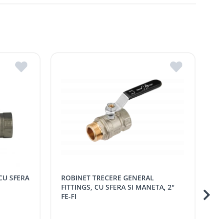
dova
ldova
R.Moldova
in ROMSTAL.
mai apropiat magazin ROMSTAL.
ROBINET TRECERE GENERAL
ROBINET APA CU SFE
FITTINGS, CU SFERA SI MANETA, 2"
FE-FI