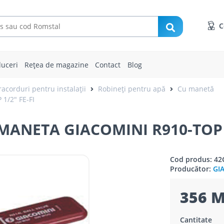
C
uceri
Rețea de magazine
Contact
Blog
racorduri pentru instalații
Robineți pentru apă
Cu manetă
1/2" FE-FI
MANETA GIACOMINI R910-TOP 1
Cod produs: 42
Producător:
GI
356 M
Cantitate