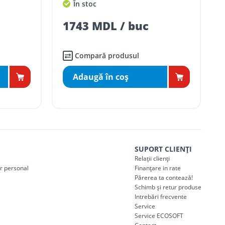
În stoc
1743 MDL / buc
Compară produsul
Adaugă în coş
SUPORT CLIENȚI
Relații clienți
er personal
Finanțare in rate
Părerea ta contează!
Schimb și retur produse
Intrebări frecvente
Service
Service ECOSOFT