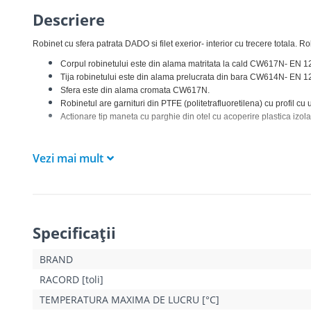
Descriere
Robinet cu sfera patrata DADO si filet exerior- interior cu trecere totala. Ro
Corpul robinetului este din alama matritata la cald CW617N- EN 12
Tija robinetului este din alama prelucrata din bara CW614N- EN 1264
Sfera este din alama cromata CW617N.
Robinetul are garnituri din PTFE (politetrafluoretilena) cu profil cu
Actionare tip maneta cu parghie din otel cu acoperire plastica izola
Vezi mai mult
Specificaţii
BRAND
RACORD [toli]
TEMPERATURA MAXIMA DE LUCRU [°C]