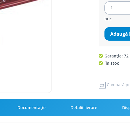
buc
Adaugă 
Garanție: 72 
În stoc
Compară pr
Documentație
Detalii livrare
Disp