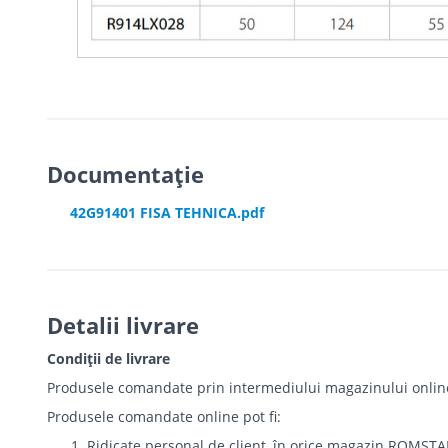
Documentație
42G91401 FISA TEHNICA.pdf
Detalii livrare
Condiții de livrare
Produsele comandate prin intermediului magazinului online r
Produsele comandate online pot fi:
Ridicate personal de client, în orice magazin ROMSTA