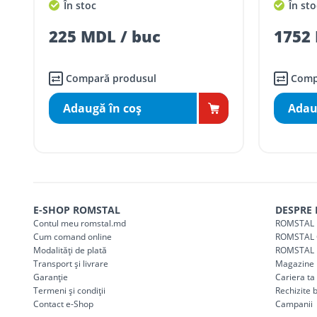
În stoc
În sto
Taxa transport
Chișinau
, pentru
comenzi 
SER08410
225 MDL / buc
1752 
(comanda online, comanda m
Taxa transport
suburbii
pentru
comenzi m
SER08411
(comanda online, comanda m
Compară produsul
Comp
Adaugă în coş
Adau
* Toate prețurile includ TVA
E-SHOP ROMSTAL
DESPRE
Contul meu romstal.md
ROMSTAL 
Cum comand online
ROMSTAL 
Modalități de plată
ROMSTAL 
Transport și livrare
Magazine
Garanție
Cariera t
Termeni și condiții
Rechizite 
Contact e-Shop
Campanii