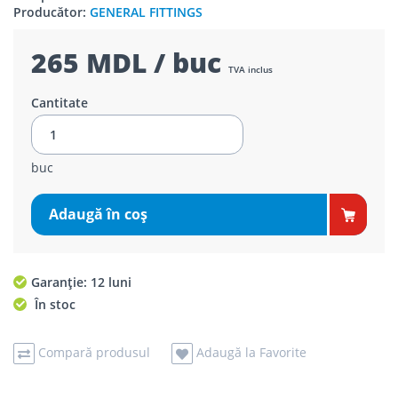
Producător:
GENERAL FITTINGS
265 MDL / buc
TVA inclus
Cantitate
buc
Adaugă în coş
Garanție: 12 luni
În stoc
Compară produsul
Adaugă la Favorite