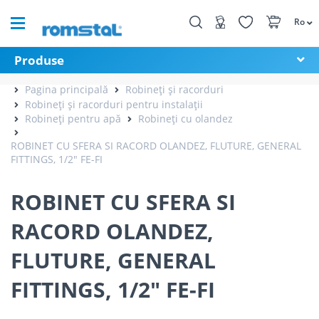
Ro
Produse
Pagina principală
Robineți și racorduri
Robineți și racorduri pentru instalații
Robineți pentru apă
Robineți cu olandez
ROBINET CU SFERA SI RACORD OLANDEZ, FLUTURE, GENERAL
FITTINGS, 1/2" FE-FI
ROBINET CU SFERA SI
RACORD OLANDEZ,
FLUTURE, GENERAL
FITTINGS, 1/2" FE-FI