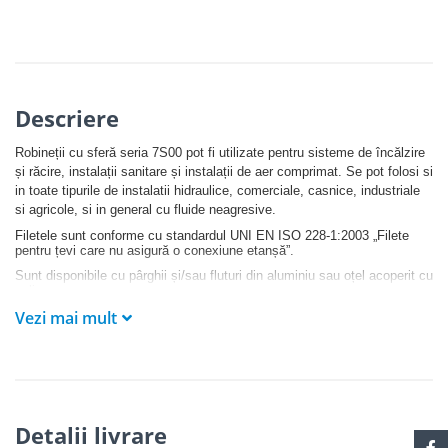
Descriere
Robineții cu sferă seria 7S00 pot fi utilizate pentru sisteme de încălzire
și răcire, instalații sanitare și instalații de aer comprimat. Se pot folosi si
in toate tipurile de instalatii hidraulice, comerciale, casnice, industriale
si agricole, si in general cu fluide neagresive.
Filetele sunt conforme cu standardul UNI EN ISO 228-1:2003 „Filete
pentru țevi care nu asigură o conexiune etanșă”.
Sunt disponibile cu pârghii și/sau fluturi din aluminiu sau oțel acoperit cu
polimer.
Vezi mai mult
Detalii livrare