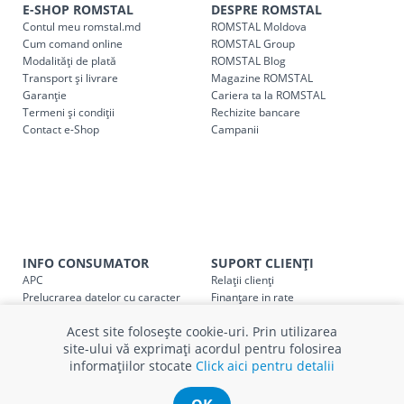
indiferent de sumă, pot fi ridicate GRATUIT, săptămânal, din
E-SHOP ROMSTAL
DESPRE ROMSTAL
Contul meu romstal.md
ROMSTAL Moldova
cel mai apropiat magazin ROMSTAL.
Cum comand online
ROMSTAL Group
Pentru livrarea la adresa indicată de client, sunt în vigoare
Modalități de plată
ROMSTAL Blog
următoarele tarife:
Transport și livrare
Magazine ROMSTAL
Garanție
Cariera ta la ROMSTAL
Termeni și condiții
Cod
Rechizite bancare
Denumire serviciu TRANSPORT
Contact e-Shop
Campanii
SER08409
Taxa transport țară (se calculează pentru distan
Taxa transport
Chisinau si suburbii
pentru
come
5000 lei
(comanda online, comanda m
Taxa transport
Chișinau
, pentru
comenzi mai m
SER08410
INFO CONSUMATOR
SUPORT CLIENȚI
(comanda online, comanda magaz
APC
Relații clienți
Prelucrarea datelor cu caracter
Finanțare in rate
Taxa transport
suburbii
pentru
comenzi mai mi
SER08411
personal
Părerea ta contează!
(comanda online, comanda magaz
Acest site folosește cookie-uri. Prin utilizarea
Politica cookie
Schimb și retur produse
site-ului vă exprimați acordul pentru folosirea
Certificat Cadou
Intrebări frecvente
informațiilor stocate
Click aici pentru detalii
Service
Service ECOSOFT
Contact