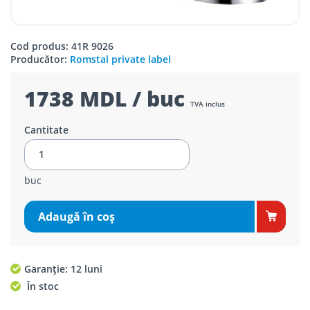
Cod produs: 41R 9026
Producător:
Romstal private label
1738 MDL / buc
TVA inclus
Cantitate
buc
Adaugă în coş
Garanție: 12 luni
În stoc