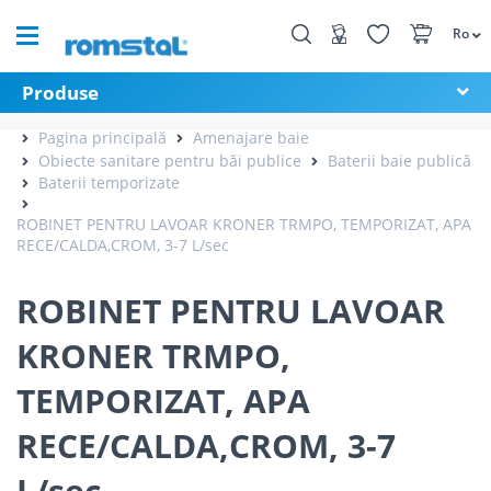
Ro
Produse
Pagina principală
Amenajare baie
Obiecte sanitare pentru băi publice
Baterii baie publică
Baterii temporizate
ROBINET PENTRU LAVOAR KRONER TRMPO, TEMPORIZAT, APA
RECE/CALDA,CROM, 3-7 L/sec
ROBINET PENTRU LAVOAR
KRONER TRMPO,
TEMPORIZAT, APA
RECE/CALDA,CROM, 3-7
L/sec