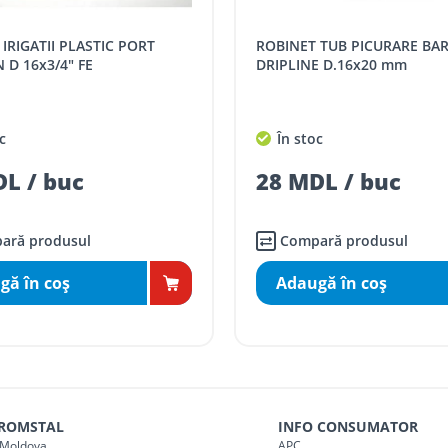
SPORT
Tarif, MDL cu TVA
ROBINET TUB PICURARE BARBED-
distanța tur - retur)
5 / km / directie
 D 16x3/4" FE
DRIPLINE D.16x20 mm
comenzi mai mari de
da magazin)
gratis
c
În stoc
mai mici de 5000 lei
L / buc
28 MDL / buc
agazin)
100
ai mici de 5000 lei
agazin)
150
ară produsul
Compară produsul
gă în coş
Adaugă în coş
 ROMSTAL
INFO CONSUMATOR
Moldova
APC