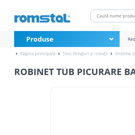
Produse
Red
Pagina principală
Țevi, fitinguri și izolații
Sisteme de
ROBINET TUB PICURARE B