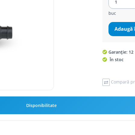
buc
Adaugă 
Garanție: 12 
În stoc
Compară pr
Disponibilitate