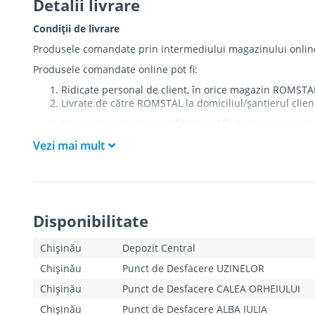
Detalii livrare
Condiții de livrare
Produsele comandate prin intermediului magazinului online r
Produsele comandate online pot fi:
Ridicate personal de client, în orice magazin ROMSTA
Livrate de către ROMSTAL la domiciliul/șantierul clien
Livrarea produselor se efectuează în cel mai apropiat 
care există restricții zonale de acces).
Vezi mai mult
Produsele
NU
sunt ridicate la etaj sau livrate în inter
Livrările se efectuiază cu mașinile ROMSTAL.
Paleții, pe care se livrează mărfurile, sunt proprieta
Curierul va telefona clientul estimativ cu o oră înaint
absența cumpărătorului sau a unui mandatar la momentu
Disponibilitate
livrării ratate la unul din magazinele ROMSTAL. În cazul î
reieșind din Tarifele de livrare indicate mai jos.
Clientul trebuie să deschidă coletul la livrare și să s
Chișinău
Depozit Central
există.
Chișinău
Punct de Desfacere UZINELOR
Pentru produsele “pe bază de comandă”, termenele de l
în parte, de către operatorii magazinului online. Aces
Chișinău
Punct de Desfacere CALEA ORHEIULUI
Chișinău
Punct de Desfacere ALBA IULIA