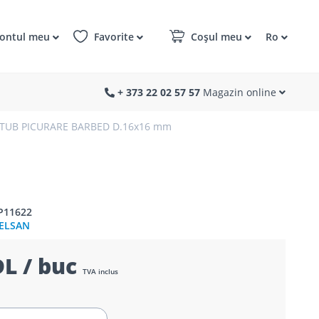
ontul meu
Favorite
Coșul meu
Ro
+ 373 22 02 57 57
Magazin online
TUB PICURARE BARBED D.16x16 mm
P11622
ELSAN
L / buc
TVA inclus