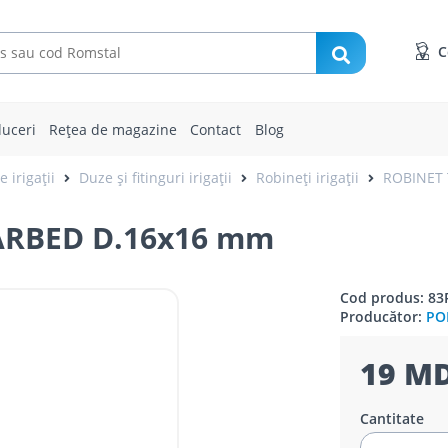
C
uceri
Rețea de magazine
Contact
Blog
 irigații
Duze și fitinguri irigații
Robineți irigații
ROBINET 
ARBED D.16x16 mm
Cod produs: 83
Producător:
PO
19 MD
Cantitate