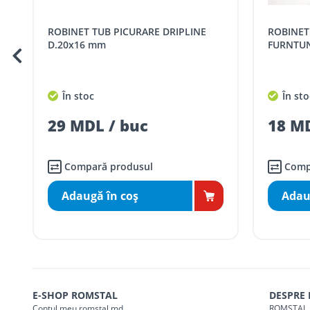
Cod
Denumire serviciu TRAN
ROBINET TUB PICURARE DRIPLINE
ROBINET IRIGATII PLASTIC PORT
SER08409
Taxa transport țară (se calculează pentru 
D.20x16 mm
FURNTUN
Taxa transport
Chisinau si suburbii
pentru
5000 lei
(comanda online, coman
În stoc
În sto
Taxa transport
Chișinau
, pentru
comenzi 
SER08410
29 MDL / buc
18 MD
(comanda online, comanda m
Taxa transport
suburbii
pentru
comenzi m
SER08411
(comanda online, comanda m
Compară produsul
Comp
Adaugă în coş
Adau
* Toate prețurile includ TVA
E-SHOP ROMSTAL
DESPRE
Contul meu romstal.md
ROMSTAL 