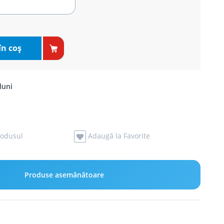
în coş
luni
odusul
Adaugă la Favorite
Produse asemănătoare