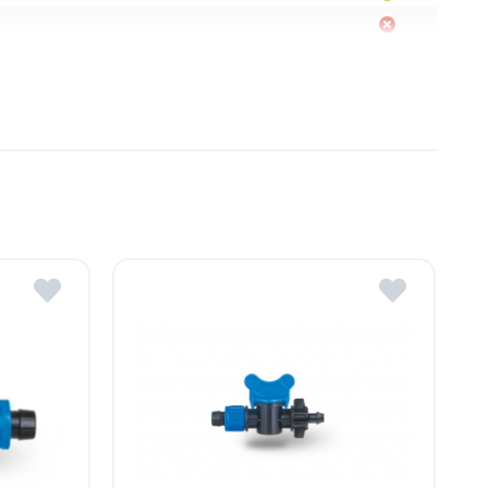
Moldova
, R. Moldova
gheni, R. Moldova
dova
ldova
R.Moldova
in ROMSTAL.
mai apropiat magazin ROMSTAL.