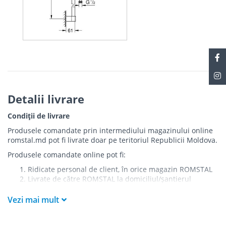
Detalii livrare
Condiții de livrare
Produsele comandate prin intermediului magazinului online
romstal.md pot fi livrate doar pe teritoriul Republicii Moldova.
Produsele comandate online pot fi:
Ridicate personal de client, în orice magazin ROMSTAL
Livrate de către ROMSTAL la domiciliul/șantierul
clientului în următoarele condiții:
Vezi mai mult
Livrarea produselor se efectuează în cel mai apropiat
punct de acces pentru camionul de marfă față de
adresa de livrare - la intrarea în bloc/curte, la intrarea