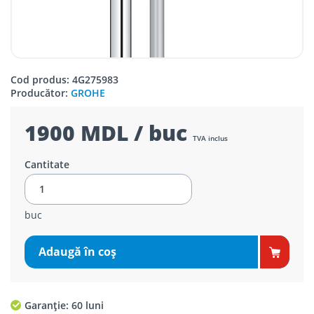
Cod produs: 4G275983
Producător:
GROHE
1900 MDL / buc
TVA inclus
Cantitate
buc
Adaugă în coş
Garanție: 60 luni