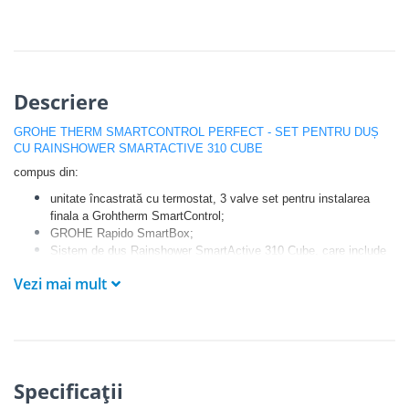
Descriere
GROHE THERM SMARTCONTROL PERFECT - SET PENTRU DUȘ
CU RAINSHOWER SMARTACTIVE 310 CUBE
compus din:
unitate încastrată cu termostat, 3 valve set pentru instalarea
finala a Grohtherm SmartControl;
GROHE Rapido SmartBox;
Sistem de duș Rainshower SmartActive 310 Cube, care include
duș fix cu 2 tipuri de jet, braț de duș orizontal de 400 mm și
Vezi mai mult
unitate încastrata pentru duș fix;
para de duș Euphoria Cube Stick, suport de perete Euphoria
Cube pentru para de duș, furtun de duș Silverflex 1500 mm.
Specificaţii