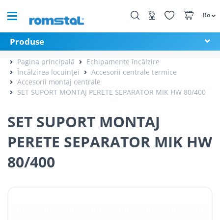
Ro
Produse
Pagina principală
Echipamente încălzire
Încălzirea locuinței
Accesorii centrale termice
Accesorii montaj centrale
SET SUPORT MONTAJ PERETE SEPARATOR MIK HW 80/400
SET SUPORT MONTAJ
PERETE SEPARATOR MIK HW
80/400