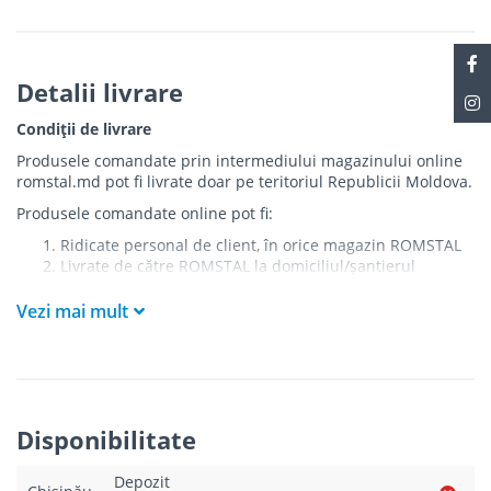
Detalii livrare
Condiții de livrare
Produsele comandate prin intermediului magazinului online
romstal.md pot fi livrate doar pe teritoriul Republicii Moldova.
Produsele comandate online pot fi:
Ridicate personal de client, în orice magazin ROMSTAL
Livrate de către ROMSTAL la domiciliul/șantierul
clientului în următoarele condiții:
Vezi mai mult
Livrarea produselor se efectuează în cel mai apropiat
punct de acces pentru camionul de marfă față de
adresa de livrare - la intrarea în bloc/curte, la intrarea
pe stradă (în cazul în care există restricții zonale de
acces).
Produsele
NU
sunt ridicate la etaj sau livrate în
Disponibilitate
interiorul imobilului.
Livrările se efectuiază cu mașinile ROMSTAL.
Depozit
Paleții, pe care se livrează mărfurile, sunt proprietatea