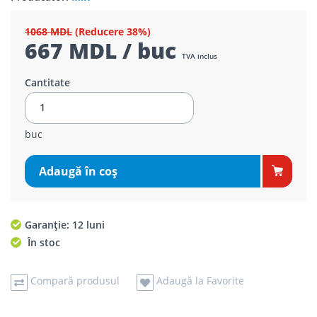
1068 MDL
(Reducere 38%)
667 MDL / buc
TVA inclus
Cantitate
buc
Adaugă în coş
Garanție: 12 luni
În stoc
Compară produsul
Adaugă la Favorite