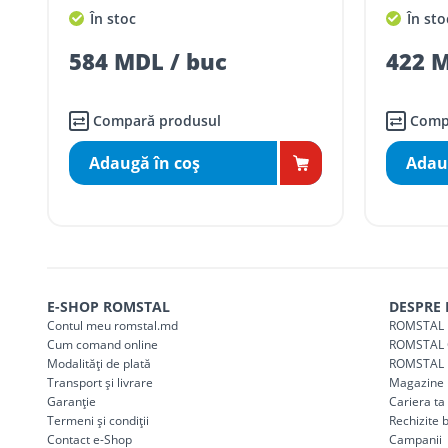
În stoc
În sto
Taxa transport
Chișinau
, pentru
comenzi 
SER08410
584 MDL / buc
422 M
(comanda online, comanda m
Taxa transport
suburbii
pentru
comenzi m
SER08411
(comanda online, comanda m
Compară produsul
Comp
Adaugă în coş
Adau
* Toate prețurile includ TVA
E-SHOP ROMSTAL
DESPRE
Contul meu romstal.md
ROMSTAL 
Cum comand online
ROMSTAL 
Modalități de plată
ROMSTAL 
Transport și livrare
Magazine
Garanție
Cariera t
Termeni și condiții
Rechizite 
Contact e-Shop
Campanii