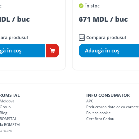
c
În stoc
mai mici de 5000 lei
DL / buc
671 MDL / buc
agazin)
100
ai mici de 5000 lei
agazin)
150
ară produsul
Compară produsul
gă în coş
Adaugă în coş
 ROMSTAL
INFO CONSUMATOR
Moldova
APC
Group
Prelucrarea datelor cu caract
Blog
Politica cookie
 ROMSTAL
Certificat Cadou
a la ROMSTAL
bancare