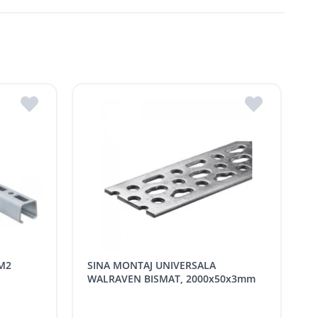
dova
ldova
R.Moldova
in ROMSTAL.
mai apropiat magazin ROMSTAL.
SINA MONTAJ UNIVERSALA
WALRAVEN BISMAT, 2000x50x3mm