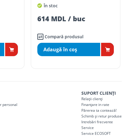
În stoc
614 MDL / buc
Compară produsul
Adaugă în coş
SUPORT CLIENȚI
Relații clienți
er personal
Finanțare in rate
Părerea ta contează!
Schimb și retur produse
Intrebări frecvente
Service
Service ECOSOFT