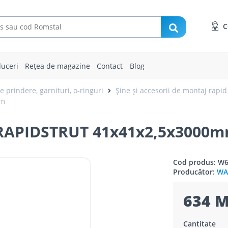
C
uceri
Rețea de magazine
Contact
Blog
 prindere, garnituri, o-ringuri
Șine și accesorii de montaj rapid 
mm
APIDSTRUT 41x41x2,5x3000
Cod produs: W
Producător:
WA
634 
Cantitate