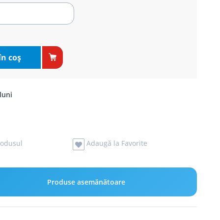
în coş
luni
odusul
Adaugă la Favorite
Produse asemănătoare