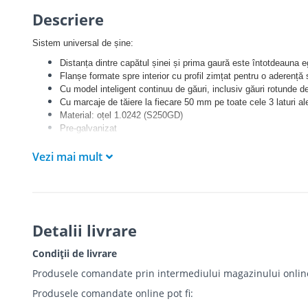
Descriere
Sistem universal de șine:
Distanța dintre capătul șinei și prima gaură este întotdeauna e
Flanșe formate spre interior cu profil zimțat pentru o aderență
Cu model inteligent continuu de găuri, inclusiv găuri rotunde d
Cu marcaje de tăiere la fiecare 50 mm pe toate cele 3 laturi ale 
Material: oțel 1.0242 (S250GD)
Pre-galvanizat
Walraven RapidStrut® 41|H și 62|H testate pentru siguranța l
Vezi mai mult
Sistemele de susținere a canalelor Walraven RapidStrut® (tip 
britanică pentru sistemele de susținere a cablurilor din canale m
Pentru mai multe informații despre sarcina maximă admisă (Fa,
„Fișa tehnică Walraven RapidStrut®”
Detalii livrare
Condiții de livrare
Produsele comandate prin intermediului magazinului online r
Produsele comandate online pot fi: