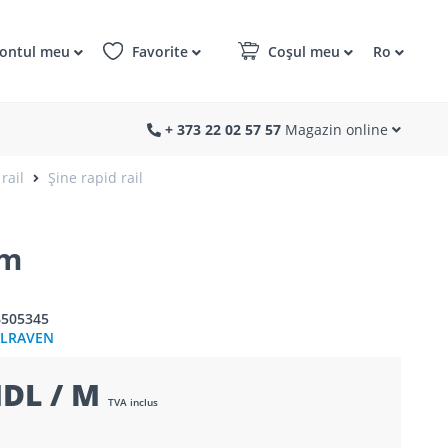
ontul meu
Favorite
Coșul meu
Ro
+ 373 22 02 57 57
Magazin online
rail
Șine rapid rail
mm
6505345
LRAVEN
MDL / M
TVA inclus