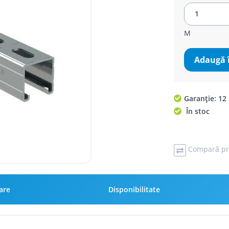
M
Adaugă 
Garanție: 12 
În stoc
Compară pr
rare
Disponibilitate