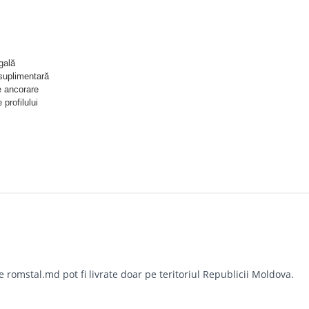
gală
 suplimentară
e ancorare
profilului
a incendiu conform EN 1363-1
21|L, 21|H, 41|L, 41|H) sunt conforme cu BS 6946:1988, specificația standard
etalice pentru instalații electrice
z), vă rugăm să consultați tabelele de încărcare sau fișa noastră tehnică onl
omstal.md pot fi livrate doar pe teritoriul Republicii Moldova.