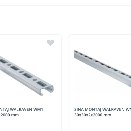
str. Stefan cel Mare 127/B, Soroca 3006, R. Mol
str. Independenței 146, MD 4601, Edineț, R. Mo
Stradela Morii 8, MD 3701, Strășeni, R. Moldova
are, în funcție de graficul de livrări la magazinele ROMSTAL.
str. Mihail Kogâlniceanu 2, MD3401, Hîncești, 
re, în funcție de disponibilitatea transportului de livrare.
str. Heciului 2A, MD 3100, Bălți, R. Moldova
i r. Strășeni, pot fi ridicate GRATUIT din cel mai apropiat magaz
 indiferent de sumă, pot fi ridicate GRATUIT, săptămânal, din cel 
 următoarele tarife:
SPORT
Tarif, MDL cu TVA
SINA MONTAJ WALRAVEN WM2
distanța tur - retur)
5 / km / directie
x2000 mm
30x30x2x2000 mm
comenzi mai mari de
da magazin)
gratis