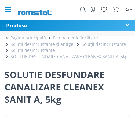
Ro
Produse
Pagina principală
Echipamente încălzire
Soluții dezincrustante și antigel
Soluții dezincrustante
Soluții dezincrustante
SOLUTIE DESFUNDARE CANALIZARE CLEANEX SANIT A, 5kg
SOLUTIE DESFUNDARE
CANALIZARE CLEANEX
SANIT A, 5kg