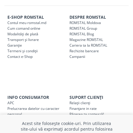
magazin ROMSTAL.
Comenzile pentru celelalte localități și raioane din țară,
indiferent de sumă, pot fi ridicate GRATUIT, săptămânal, din
E-SHOP ROMSTAL
DESPRE ROMSTAL
Contul meu romstal.md
ROMSTAL Moldova
cel mai apropiat magazin ROMSTAL.
Cum comand online
ROMSTAL Group
Pentru livrarea la adresa indicată de client, sunt în vigoare
Modalități de plată
ROMSTAL Blog
următoarele tarife:
Transport și livrare
Magazine ROMSTAL
Garanție
Cariera ta la ROMSTAL
Termeni și condiții
Cod
Rechizite bancare
Denumire serviciu TRANSPORT
Contact e-Shop
Campanii
SER08409
Taxa transport țară (se calculează pentru distan
Taxa transport
Chisinau si suburbii
pentru
come
5000 lei
(comanda online, comanda m
Taxa transport
Chișinau
, pentru
comenzi mai m
INFO CONSUMATOR
SUPORT CLIENȚI
SER08410
(comanda online, comanda magaz
APC
Relații clienți
Prelucrarea datelor cu caracter
Finanțare in rate
Taxa transport
suburbii
pentru
comenzi mai mi
personal
Părerea ta contează!
SER08411
(comanda online, comanda magaz
Politica cookie
Schimb și retur produse
Acest site folosește cookie-uri. Prin utilizarea
Certificat Cadou
Intrebări frecvente
site-ului vă exprimați acordul pentru folosirea
Service