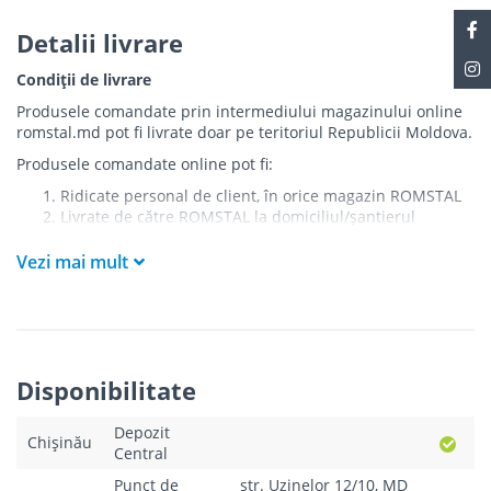
Detalii livrare
Condiții de livrare
Produsele comandate prin intermediului magazinului online
romstal.md pot fi livrate doar pe teritoriul Republicii Moldova.
Produsele comandate online pot fi:
Ridicate personal de client, în orice magazin ROMSTAL
Livrate de către ROMSTAL la domiciliul/șantierul
clientului în următoarele condiții:
Vezi mai mult
Livrarea produselor se efectuează în cel mai apropiat
punct de acces pentru camionul de marfă față de
adresa de livrare - la intrarea în bloc/curte, la intrarea
pe stradă (în cazul în care există restricții zonale de
acces).
Produsele
NU
sunt ridicate la etaj sau livrate în
Disponibilitate
interiorul imobilului.
Livrările se efectuiază cu mașinile ROMSTAL.
Depozit
Paleții, pe care se livrează mărfurile, sunt proprietatea
Chișinău
Central
companiei și nu sunt transferați cumpărătorului.
Curierul va telefona clientul estimativ cu o oră înainte
Punct de
str. Uzinelor 12/10, MD