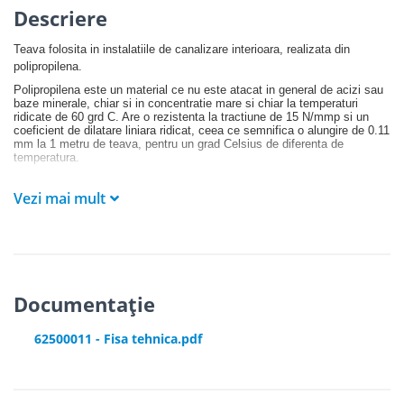
Descriere
Teava folosita in instalatiile de canalizare interioara, realizata din
polipropilena.
Polipropilena este un material ce nu este atacat in general de acizi sau
baze minerale, chiar si in concentratie mare si chiar la temperaturi
ridicate de 60 grd C. Are o rezistenta la tractiune de 15 N/mmp si un
coeficient de dilatare liniara ridicat, ceea ce semnifica o alungire de 0.11
mm la 1 metru de teava, pentru un grad Celsius de diferenta de
temperatura.
Teva este caracterizata de pierderi de sarcina minime, de nivel redus al
posibilitatii de depuneri sau de dezvoltare a florei bacteriene datorita
Vezi mai mult
rugozitatii reduse a suprafetelor interne, rezistenta crescuta la apa cu
temperaturi ridicate, de producerea condensului in cantitati mici datorita
conductibilitatii termice scazute, dar si de absenta problemelor cauzate
de curenti vagabonzi.
Livrarea se realizeaza sub forma de bara cu mufa si garnitura.
Documentație
62500011 - Fisa tehnica.pdf