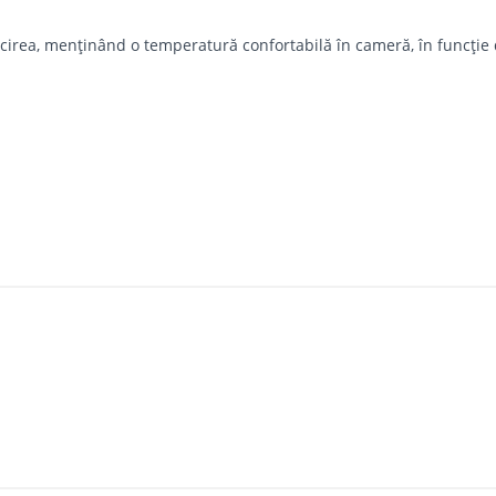
răcirea, menținând o temperatură confortabilă în cameră, în funcție
C pentru răcire;