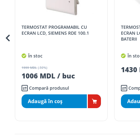
Pentru livrarea la adresa indicată de client, sunt în vigoare
Cod
Denumire serviciu TRAN
TERMOSTAT PROGRAMABIL CU
TERMOSTAT PROGRAMABIL CU
SER08409
Taxa transport țară (se calculează pentru 
I
ECRAN LCD, SIEMENS RDE 100.1
ECRAN L
BATERII
Taxa transport
Chisinau si suburbii
pentru
5000 lei
(comanda online, coman
În stoc
În sto
Taxa transport
Chișinau
, pentru
comenzi 
SER08410
1430 
(comanda online, comanda m
1999 MDL
(-50%)
1006 MDL / buc
Taxa transport
suburbii
pentru
comenzi m
SER08411
(comanda online, comanda m
Compară produsul
Comp
Adaugă în coş
Adau
* Toate prețurile includ TVA