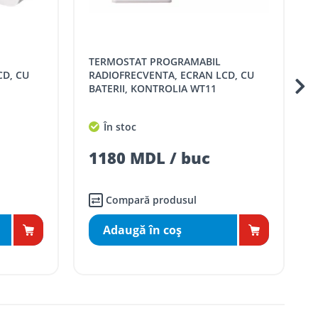
TERMOSTAT PROGRAMABIL
TERMOSTAT PROG
CD, CU
RADIOFRECVENTA, ECRAN LCD, CU
BATERII, KONTROLIA WT11
În stoc
1180 MDL / buc
Compară produsul
Adaugă în coş