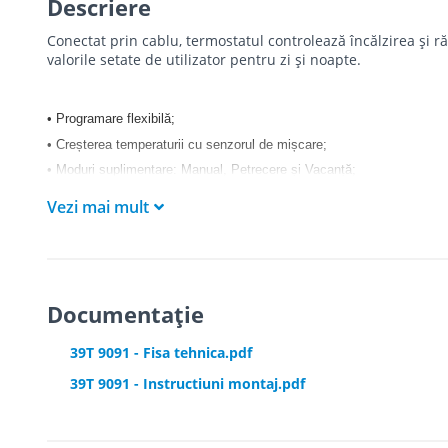
Descriere
Conectat prin cablu, termostatul controlează încălzirea și 
valorile setate de utilizator pentru zi și noapte.
• Programare flexibilă;
• Creșterea temperaturii cu senzorul de mișcare;
• Moduri suplimentare: Manual, Petrecere și Vacanță;
• Control avansat al temperaturii cu TPI;
Vezi mai mult
• Funcția de proprietar capabil să blocheze termostatul;
• Alimentare termostat: 2 x baterii AA;
• Interval setpoint 5 până la 35°C pentru încălzire de la 5 până la 40°
Documentație
39T 9091 - Fisa tehnica.pdf
39T 9091 - Instructiuni montaj.pdf