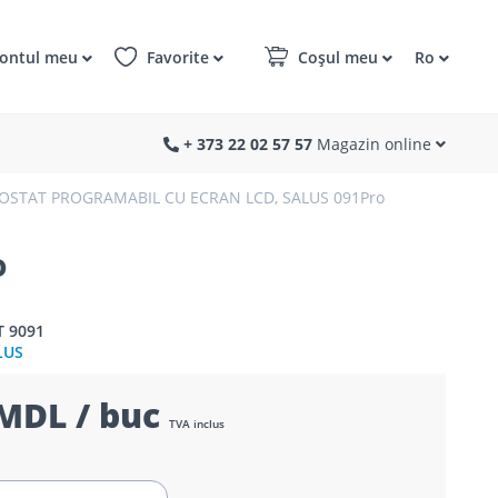
ontul meu
Favorite
Coșul meu
Ro
+ 373 22 02 57 57
Magazin online
OSTAT PROGRAMABIL CU ECRAN LCD, SALUS 091Pro
o
T 9091
LUS
MDL / buc
TVA inclus