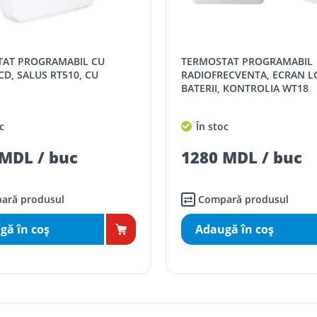
 următoarele tarife:
SPORT
Tarif, MDL cu TVA
TERMOSTAT PROGRAMABIL
distanța tur - retur)
5 / km / directie
CD, SALUS RT510, CU
RADIOFRECVENTA, ECRAN L
BATERII, KONTROLIA WT18
comenzi mai mari de
da magazin)
gratis
c
În stoc
mai mici de 5000 lei
MDL / buc
1280 MDL / buc
agazin)
100
ai mici de 5000 lei
agazin)
150
ară produsul
Compară produsul
gă în coş
Adaugă în coş