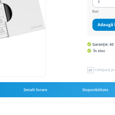
buc
Adaugă 
Garanție: 60 
În stoc
Compară pr
Detalii livrare
Disponibilitate