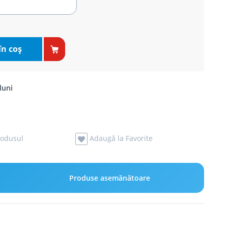
în coş
luni
odusul
Adaugă la Favorite
Produse asemănătoare