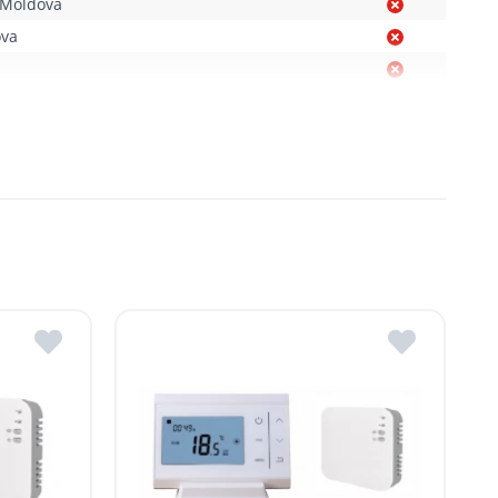
. Moldova
ova
Moldova
, R. Moldova
gheni, R. Moldova
dova
ldova
R.Moldova
in ROMSTAL.
mai apropiat magazin ROMSTAL.