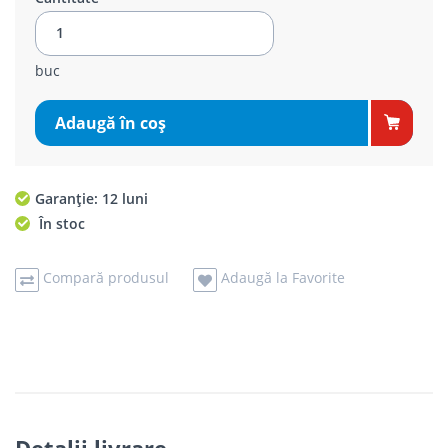
buc
Adaugă în coş
Garanție: 12 luni
În stoc
Compară produsul
Adaugă la Favorite
Detalii livrare