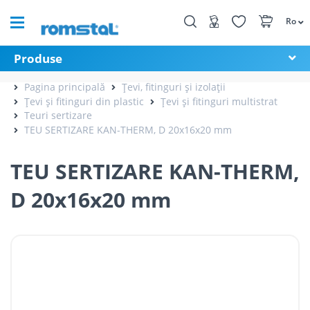
Ro
Produse
Pagina principală
Țevi, fitinguri și izolații
Țevi și fitinguri din plastic
Țevi și fitinguri multistrat
Teuri sertizare
TEU SERTIZARE KAN-THERM, D 20x16x20 mm
TEU SERTIZARE KAN-THERM,
D 20x16x20 mm