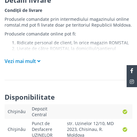
Condiții de livrare
Produsele comandate prin intermediului magazinului online
romstal.md pot fi livrate doar pe teritoriul Republicii Moldova.
Produsele comandate online pot fi:
Ridicate personal de client, în orice magazin ROMSTAL
Livrate de către ROMSTAL la domiciliul/șantierul
clientului în următoarele condiții:
Vezi mai mult
Livrarea produselor se efectuează în cel mai apropiat
punct de acces pentru camionul de marfă față de
adresa de livrare - la intrarea în bloc/curte, la intrarea
pe stradă (în cazul în care există restricții zonale de
acces).
Produsele
NU
sunt ridicate la etaj sau livrate în
Disponibilitate
interiorul imobilului.
Livrările se efectuiază cu mașinile ROMSTAL.
Depozit
Paleții, pe care se livrează mărfurile, sunt proprietatea
Chișinău
Central
companiei și nu sunt transferați cumpărătorului.
Curierul va telefona clientul estimativ cu o oră înainte
Punct de
str. Uzinelor 12/10, MD
de a livra comanda sau, în cazul în care clientul nu
Chișinău
Desfacere
2023, Chisinau, R.
răspunde, îi va experia un SMS cu informațiile legate de
UZINELOR
Moldova