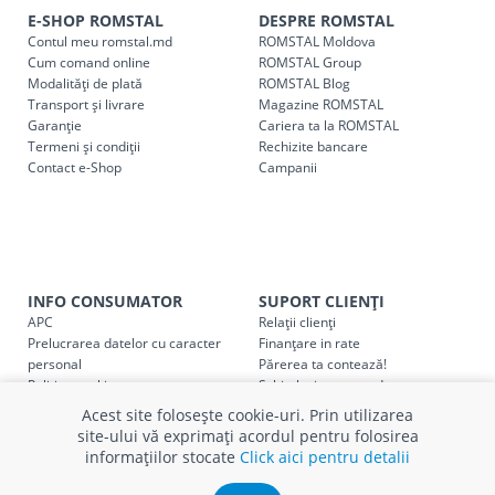
indiferent de sumă, pot fi ridicate GRATUIT, săptămânal, din
E-SHOP ROMSTAL
DESPRE ROMSTAL
Contul meu romstal.md
ROMSTAL Moldova
cel mai apropiat magazin ROMSTAL.
Cum comand online
ROMSTAL Group
Pentru livrarea la adresa indicată de client, sunt în vigoare
Modalități de plată
ROMSTAL Blog
următoarele tarife:
Transport și livrare
Magazine ROMSTAL
Garanție
Cariera ta la ROMSTAL
Termeni și condiții
Cod
Rechizite bancare
Denumire serviciu TRANSPORT
Contact e-Shop
Campanii
SER08409
Taxa transport țară (se calculează pentru distan
Taxa transport
Chisinau si suburbii
pentru
come
5000 lei
(comanda online, comanda m
INFO CONSUMATOR
SUPORT CLIENȚI
Taxa transport
Chișinau
, pentru
comenzi mai m
SER08410
APC
Relații clienți
(comanda online, comanda magaz
Prelucrarea datelor cu caracter
Finanțare in rate
personal
Părerea ta contează!
Taxa transport
suburbii
pentru
comenzi mai mi
Politica cookie
Schimb și retur produse
SER08411
(comanda online, comanda magaz
Certificat Cadou
Intrebări frecvente
Acest site folosește cookie-uri. Prin utilizarea
Service
site-ului vă exprimați acordul pentru folosirea
Service ECOSOFT
informațiilor stocate
Click aici pentru detalii
Contact