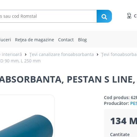
C
uceri
Rețea de magazine
Contact
Blog
 interioară
Țevi canalizare fonoabsorbanta
Țevi fonoabsorba
 D 90 mm, L 250 mm
BSORBANTA, PESTAN S LINE, 
Cod produs: 6
Producător:
PE
134 M
Cantitate