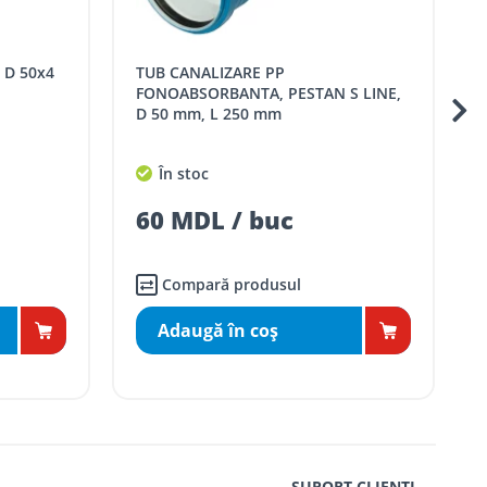
TUB CANALIZARE PP
TUB CANALIZ
S LINE,
FONOABSORBANTA, PESTAN S LINE,
D 32 mm, L 2000 mm
În stoc
219 MDL / buc
Compară produsul
Adaugă în coş
SUPORT CLIENȚI