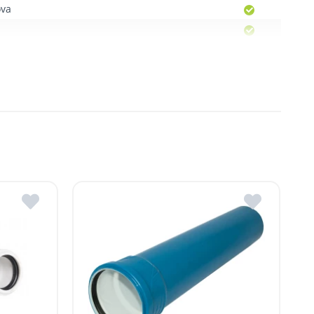
ova
Moldova
, R. Moldova
gheni, R. Moldova
dova
ldova
R.Moldova
in ROMSTAL.
mai apropiat magazin ROMSTAL.