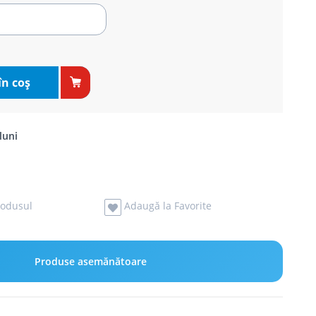
în coş
luni
odusul
Adaugă la Favorite
Produse asemănătoare