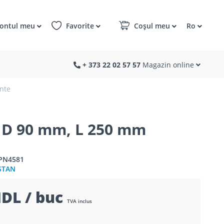
ontul meu
Favorite
Coșul meu
Ro
+ 373 22 02 57 57
Magazin online
nte
D 90 mm, L 250 mm
2PN4581
STAN
DL / buc
TVA inclus