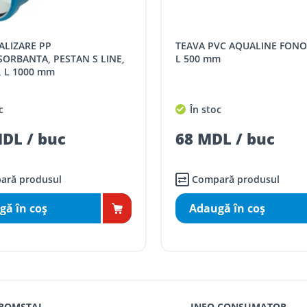
SPORT
Tarif, MDL cu TVA
TUB CANALIZARE PP
distanța tur - retur)
5 / km / directie
m
FONOABSORBANTA, PESTAN 
D 50 mm, L 250 mm
comenzi mai mari de
da magazin)
gratis
c
În stoc
mai mici de 5000 lei
L / buc
60 MDL / buc
agazin)
100
ai mici de 5000 lei
agazin)
150
ară produsul
Compară produsul
gă în coş
Adaugă în coş
 ROMSTAL
INFO CONSUMATOR