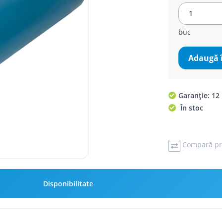
buc
Adaugă 
Garanție: 12 
În stoc
Compară pr
Disponibilitate