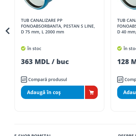
Cod
Denumire serviciu TRAN
TUB CANALIZARE PP
TEAVA PVC AQUALINE FONO D 50x4
SER08409
Taxa transport țară (se calculează pentru 
FONOABSORBANTA, PESTAN S LINE,
L 500 m
D 40 mm, L 1000 mm
Taxa transport
Chisinau si suburbii
pentru
5000 lei
(comanda online, coman
În stoc
În sto
Taxa transport
Chișinau
, pentru
comenzi 
SER08410
128 MDL / buc
68 MD
(comanda online, comanda m
Taxa transport
suburbii
pentru
comenzi m
SER08411
(comanda online, comanda m
Compară produsul
Comp
Adaugă în coş
Adau
* Toate prețurile includ TVA
E-SHOP ROMSTAL
DESPRE