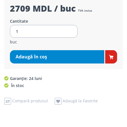
2709 MDL / buc
TVA inclus
Cantitate
buc
Adaugă în coş
Garanție: 24 luni
În stoc
Compară produsul
Adaugă la Favorite