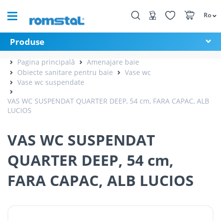
Ro
Produse
Pagina principală
Amenajare baie
Obiecte sanitare pentru baie
Vase wc
Vase wc suspendate
VAS WC SUSPENDAT QUARTER DEEP, 54 cm, FARA CAPAC, ALB
LUCIOS
VAS WC SUSPENDAT
QUARTER DEEP, 54 cm,
FARA CAPAC, ALB LUCIOS