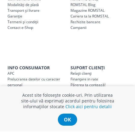
următoarele tarife:
Modalități de plată
ROMSTAL Blog
Transport și livrare
Magazine ROMSTAL
Garanție
Cariera ta la ROMSTAL
Cod
Denumire serviciu TRANSPORT
Termeni și condiții
Rechizite bancare
Contact e-Shop
Campanii
SER08409
Taxa transport țară (se calculează pentru distan
Taxa transport
Chisinau si suburbii
pentru
come
5000 lei
(comanda online, comanda m
Taxa transport
Chișinau
, pentru
comenzi mai m
SER08410
(comanda online, comanda magaz
INFO CONSUMATOR
SUPORT CLIENȚI
APC
Relații clienți
Prelucrarea datelor cu caracter
Finanțare in rate
Taxa transport
suburbii
pentru
comenzi mai mi
SER08411
personal
Părerea ta contează!
(comanda online, comanda magaz
Politica cookie
Schimb și retur produse
Acest site folosește cookie-uri. Prin utilizarea
Certificat Cadou
Intrebări frecvente
site-ului vă exprimați acordul pentru folosirea
Service
informațiilor stocate
Click aici pentru detalii
Service ECOSOFT
Contact
* Toate prețurile includ TVA
OK