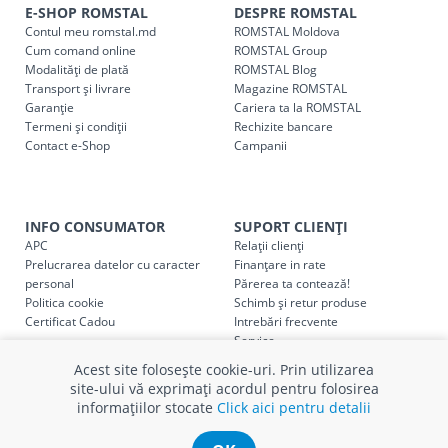
E-SHOP ROMSTAL
DESPRE ROMSTAL
Contul meu romstal.md
ROMSTAL Moldova
Cum comand online
ROMSTAL Group
Modalități de plată
ROMSTAL Blog
Transport și livrare
Magazine ROMSTAL
Garanție
Cariera ta la ROMSTAL
Termeni și condiții
Rechizite bancare
Contact e-Shop
Campanii
INFO CONSUMATOR
SUPORT CLIENȚI
APC
Relații clienți
Prelucrarea datelor cu caracter
Finanțare in rate
personal
Părerea ta contează!
Politica cookie
Schimb și retur produse
Certificat Cadou
Intrebări frecvente
Service
Service ECOSOFT
Acest site folosește cookie-uri. Prin utilizarea
Contact
site-ului vă exprimați acordul pentru folosirea
informațiilor stocate
Click aici pentru detalii