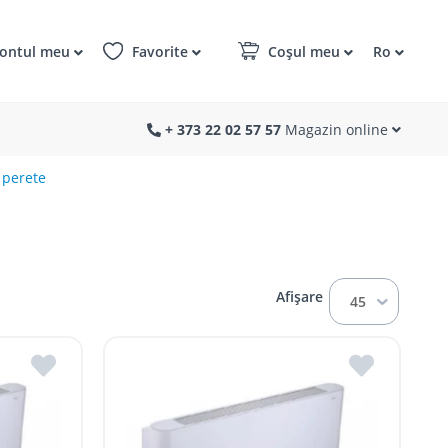
ontul meu
Favorite
Coșul meu
Ro
+ 373 22 02 57 57
Magazin online
 perete
Afișare
45