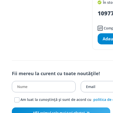
În sto
10977
Comp
Adau
Fii mereu la curent cu toate noutățile!
Am luat la cunoștință și sunt de acord cu
politica de
Află primul cele mai tari oferte!