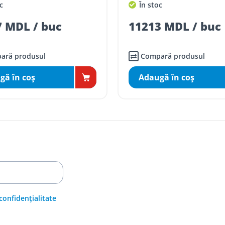
c
În stoc
 MDL / buc
11213 MDL / buc
ară produsul
Compară produsul
gă în coş
Adaugă în coş
 confidențialitate