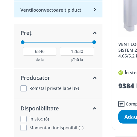
Ventiloconvectoare tip duct
Preț
VENTILOCONVECTOR PARDOSEALA,
SISTEM 2
4.65/5.2
de la
pînă la
În sto
Producator
9384 
Romstal private label (9)
Comp
Disponibilitate
Adau
În stoc (8)
Momentan indisponibil (1)