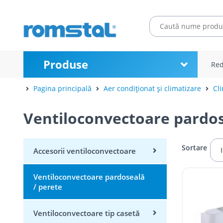
Produse
Red
Pagina principală
Aer condiționat și climatizare
Cl
Ventiloconvectoare pardos
Sortare
Accesorii ventiloconvectoare
Ventiloconvectoare pardoseală
/ perete
Ventiloconvectoare tip casetă