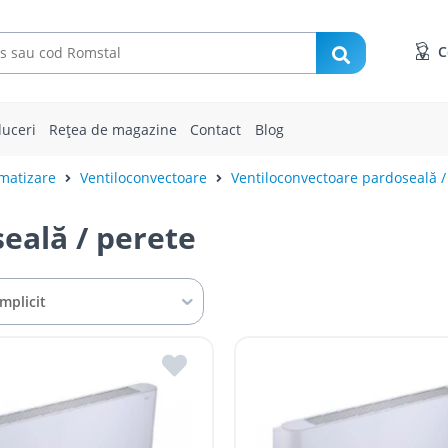
C
uceri
Rețea de magazine
Contact
Blog
imatizare
Ventiloconvectoare
Ventiloconvectoare pardoseală /
eală / perete
Implicit