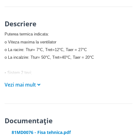
Descriere
Puterea termica indicata:
o Viteza maxima la ventilator
o La racire: Ttur= 7°C, Tret=12°C, Taer = 27°C
o La incalzire: Ttur= 50°C, Tret=40°C, Taer = 20°C
• Sistem 2 tevi;
• Telecomanda – in set;
Vezi mai mult
• Controlul vitezei ventilatorului în 3 trepte
Documentație
81MD0076 - Fisa tehnica.pdf