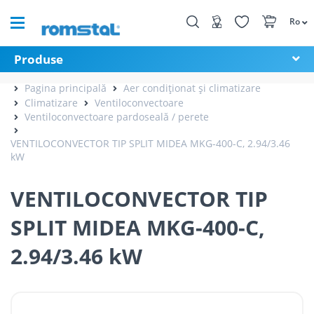
Ro
Produse
Pagina principală
Aer condiționat și climatizare
Climatizare
Ventiloconvectoare
Ventiloconvectoare pardoseală / perete
VENTILOCONVECTOR TIP SPLIT MIDEA MKG-400-C, 2.94/3.46
kW
VENTILOCONVECTOR TIP
SPLIT MIDEA MKG-400-C,
2.94/3.46 kW