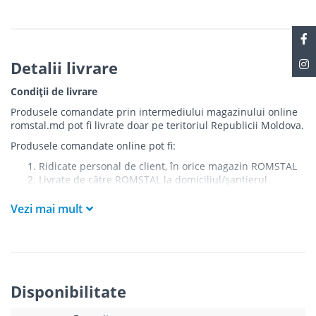
Detalii livrare
Condiții de livrare
Produsele comandate prin intermediului magazinului online
romstal.md pot fi livrate doar pe teritoriul Republicii Moldova.
Produsele comandate online pot fi:
Ridicate personal de client, în orice magazin ROMSTAL
Livrate de către ROMSTAL la domiciliul/șantierul
clientului în următoarele condiții:
Vezi mai mult
Livrarea produselor se efectuează în cel mai apropiat
punct de acces pentru camionul de marfă față de
adresa de livrare - la intrarea în bloc/curte, la intrarea
pe stradă (în cazul în care există restricții zonale de
acces).
Produsele
NU
sunt ridicate la etaj sau livrate în
Disponibilitate
interiorul imobilului.
Livrările se efectuiază cu mașinile ROMSTAL.