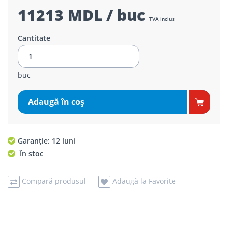
11213 MDL / buc
TVA inclus
Cantitate
buc
Adaugă în coş
Garanție: 12 luni
În stoc
Compară produsul
Adaugă la Favorite