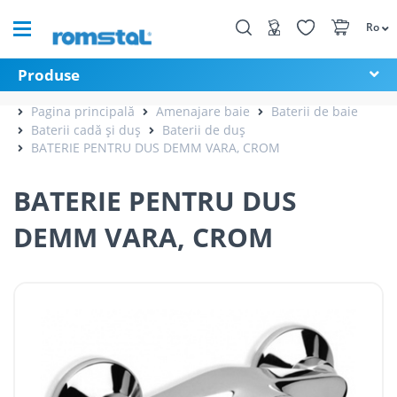
Ro
Produse
Pagina principală
Amenajare baie
Baterii de baie
Baterii cadă și duș
Baterii de duș
BATERIE PENTRU DUS DEMM VARA, CROM
BATERIE PENTRU DUS
DEMM VARA, CROM