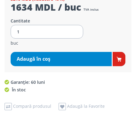
1634 MDL / buc
TVA inclus
Cantitate
buc
Adaugă în coş
Garanție: 60 luni
În stoc
Compară produsul
Adaugă la Favorite