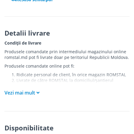
Detalii livrare
Condiții de livrare
Produsele comandate prin intermediului magazinului online
romstal.md pot fi livrate doar pe teritoriul Republicii Moldova.
Produsele comandate online pot fi:
Ridicate personal de client, în orice magazin ROMSTAL
Livrate de către ROMSTAL la domiciliul/șantierul
clientului în următoarele condiții:
Vezi mai mult
Livrarea produselor se efectuează în cel mai apropiat
punct de acces pentru camionul de marfă față de
adresa de livrare - la intrarea în bloc/curte, la intrarea
pe stradă (în cazul în care există restricții zonale de
acces).
Produsele
NU
sunt ridicate la etaj sau livrate în
Disponibilitate
interiorul imobilului.