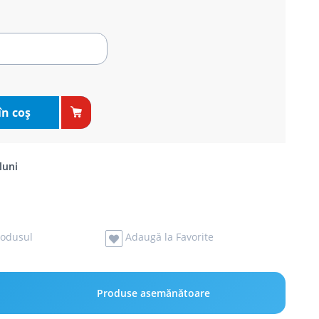
în coş
luni
odusul
Adaugă la Favorite
Produse asemănătoare