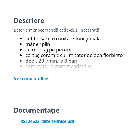
Descriere
Baterie monocomandă cadă-duş, încastrată
set finisare cu unitate funcţională
mâner plin
cu montaj pe perete
cartuş ceramic cu limitator de apă fierbinte
debit 29 l/min, la 3 bari
comutator automat cadă/duş
comutare cu buton PUSH & SWITCH
corp necesar 88011
Vezi mai mult
Documentație
RSL24522_date tehnice.pdf