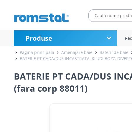
Produse
Red
Pagina principală
Amenajare baie
Baterii de baie
BATERIE PT CADA/DUS INCASTRATA, KLUDI BOZZ, DIVERT
BATERIE PT CADA/DUS INC
(fara corp 88011)