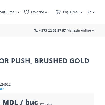
ontul meu
Favorite
Coșul meu
Ro
+ 373 22 02 57 57
Magazin online
TOR PUSH, BRUSHED GOLD
L24522
UDI
 MDL / buc
TVA inclus