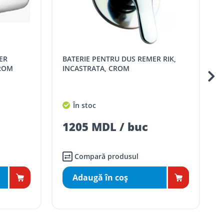
mai apropiat magazin ROMSTAL.
BATERIE PENTRU DUS REMER RIK,
BATERIE IDEAL ST
CROM
INCASTRATA, CROM
În stoc
1205 MDL / buc
Compară produsul
Adaugă în coş