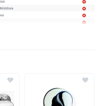
ova
de livrare sunt comunicate clienților pentru fiecare produs
. Moldova
ova
Moldova
, R. Moldova
gheni, R. Moldova
dova
ldova
R.Moldova
in ROMSTAL.