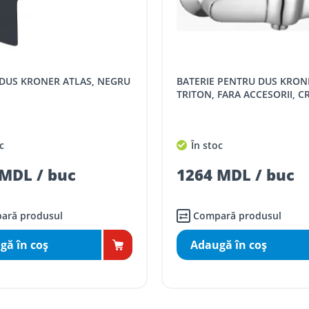
 indiferent de sumă, pot fi ridicate GRATUIT, săptămânal, din cel 
 următoarele tarife:
SPORT
Tarif, MDL cu TVA
BATERIE PENTRU DUS KRONER
distanța tur - retur)
5 / km / directie
TRITON, FARA ACCESORII, 
comenzi mai mari de
da magazin)
gratis
c
În stoc
mai mici de 5000 lei
MDL / buc
1264 MDL / buc
agazin)
100
ai mici de 5000 lei
agazin)
150
ară produsul
Compară produsul
gă în coş
Adaugă în coş