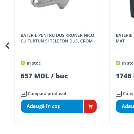
Comenzile pentru celelalte localități și raioane din țară,
Pentru livrarea la adresa indicată de client, sunt în vigoare
Cod
Denumire serviciu TRAN
BATERIE PENTRU DUS KRONER NICO,
BATERIE DUS KRONER ATLAS, NEGRU
SER08409
Taxa transport țară (se calculează pentru 
M
CU FURTUN SI TELEFON DUS, CROM
MAT
Taxa transport
Chisinau si suburbii
pentru
5000 lei
(comanda online, coman
În stoc
În sto
Taxa transport
Chișinau
, pentru
comenzi 
SER08410
657 MDL / buc
1746 
(comanda online, comanda m
Taxa transport
suburbii
pentru
comenzi m
SER08411
(comanda online, comanda m
Compară produsul
Comp
Adaugă în coş
Adau
* Toate prețurile includ TVA