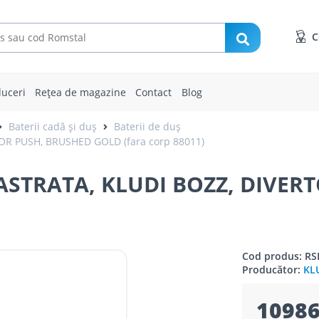
C
uceri
Rețea de magazine
Contact
Blog
Baterii cadă și duș
Baterii de duș
OR PUSH, BRUSHED GOLD (fara corp 88011)
ASTRATA, KLUDI BOZZ, DIVER
Cod produs: RS
Producător:
KL
10986