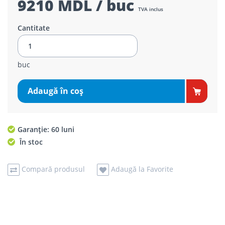
9210 MDL / buc
TVA inclus
Cantitate
buc
Adaugă în coş
Garanție: 60 luni
În stoc
Compară produsul
Adaugă la Favorite