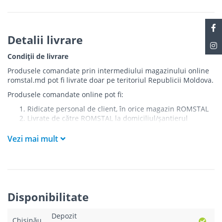
Detalii livrare
Condiții de livrare
Produsele comandate prin intermediului magazinului online
romstal.md pot fi livrate doar pe teritoriul Republicii Moldova.
Produsele comandate online pot fi:
Ridicate personal de client, în orice magazin ROMSTAL
Livrate de către ROMSTAL la domiciliul/șantierul
clientului în următoarele condiții:
Vezi mai mult
Livrarea produselor se efectuează în cel mai apropiat
punct de acces pentru camionul de marfă față de
adresa de livrare - la intrarea în bloc/curte, la intrarea
pe stradă (în cazul în care există restricții zonale de
acces).
Produsele
NU
sunt ridicate la etaj sau livrate în
Disponibilitate
interiorul imobilului.
Livrările se efectuiază cu mașinile ROMSTAL.
Depozit
Paleții, pe care se livrează mărfurile, sunt proprietatea
Chișinău