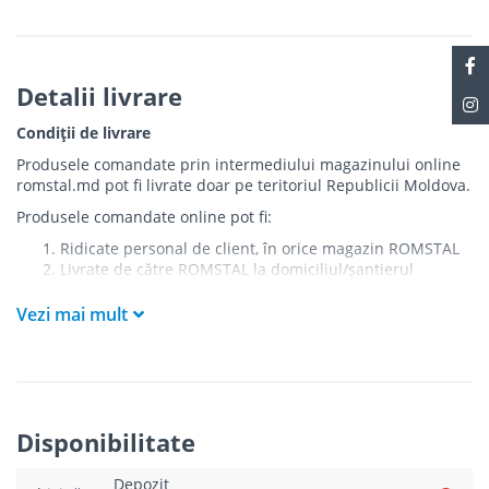
Detalii livrare
Condiții de livrare
Produsele comandate prin intermediului magazinului online
romstal.md pot fi livrate doar pe teritoriul Republicii Moldova.
Produsele comandate online pot fi:
Ridicate personal de client, în orice magazin ROMSTAL
Livrate de către ROMSTAL la domiciliul/șantierul
clientului în următoarele condiții:
Vezi mai mult
Livrarea produselor se efectuează în cel mai apropiat
punct de acces pentru camionul de marfă față de
adresa de livrare - la intrarea în bloc/curte, la intrarea
pe stradă (în cazul în care există restricții zonale de
acces).
Produsele
NU
sunt ridicate la etaj sau livrate în
Disponibilitate
interiorul imobilului.
Livrările se efectuiază cu mașinile ROMSTAL.
Depozit
Paleții, pe care se livrează mărfurile, sunt proprietatea