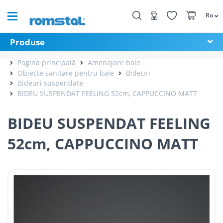
Ro
Produse
Pagina principală
Amenajare baie
Obiecte sanitare pentru baie
Bideuri
Bideuri suspendate
BIDEU SUSPENDAT FEELING 52cm, CAPPUCCINO MATT
BIDEU SUSPENDAT FEELING
52cm, CAPPUCCINO MATT