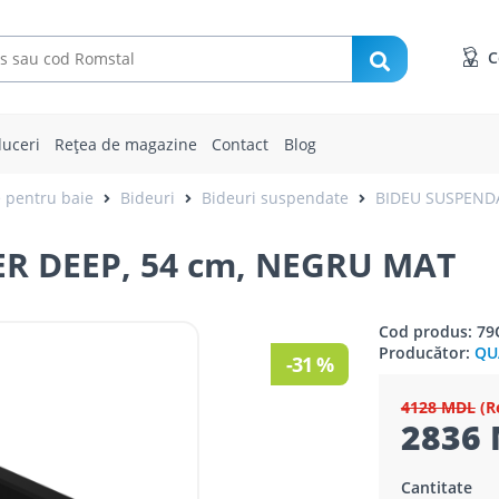
C
uceri
Rețea de magazine
Contact
Blog
e pentru baie
Bideuri
Bideuri suspendate
BIDEU SUSPEND
R DEEP, 54 cm, NEGRU MAT
Cod produs: 7
Producător:
QU
-31 %
4128 MDL
(R
2836 
Cantitate