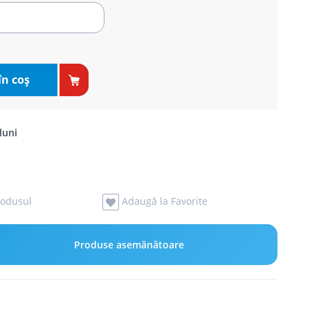
în coş
luni
odusul
Adaugă la Favorite
Produse asemănătoare