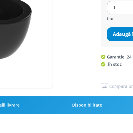
buc
Adaugă 
Garanție: 24 
În stoc
Compară pr
lii livrare
Disponibilitate