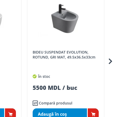
in ROMSTAL.
mai apropiat magazin ROMSTAL.
BIDEU SUSPENDAT EVOLUTION,
BIDEU SUSPENDAT I.LIFE O, ALB,
ROTUND, GRI MAT, 49.5x36.5x33cm
53x34.5 cm
În stoc
În stoc
5500 MDL / buc
5450 MDL
Compară produsul
Compară p
Adaugă în coş
Adaugă în