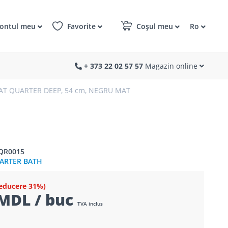
ontul meu
Favorite
Coșul meu
Ro
+ 373 22 02 57 57
Magazin online
AT QUARTER DEEP, 54 cm, NEGRU MAT
9QR0015
ARTER BATH
educere 31%)
MDL / buc
TVA inclus