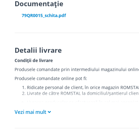
Documentație
79QR0015_schita.pdf
Detalii livrare
Condiții de livrare
Produsele comandate prin intermediului magazinului online r
Produsele comandate online pot fi:
Ridicate personal de client, în orice magazin ROMSTA
Livrate de către ROMSTAL la domiciliul/șantierul clien
Livrarea produselor se efectuează în cel mai apropiat 
care există restricții zonale de acces).
Vezi mai mult
Produsele
NU
sunt ridicate la etaj sau livrate în inter
Livrările se efectuiază cu mașinile ROMSTAL.
Paleții, pe care se livrează mărfurile, sunt proprieta
Curierul va telefona clientul estimativ cu o oră înaint
absența cumpărătorului sau a unui mandatar la momentu