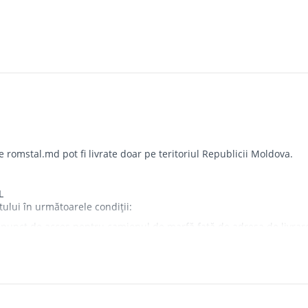
omstal.md pot fi livrate doar pe teritoriul Republicii Moldova.
L
tului în următoarele condiții:
punct de acces pentru camionul de marfă față de adresa de livrare - 
iorul imobilului.
tea companiei și nu sunt transferați cumpărătorului.
e de a livra comanda sau, în cazul în care clientul nu răspunde, îi v
l livrării, bunurile achiziționate sunt re-livrate, dar nu mai dev