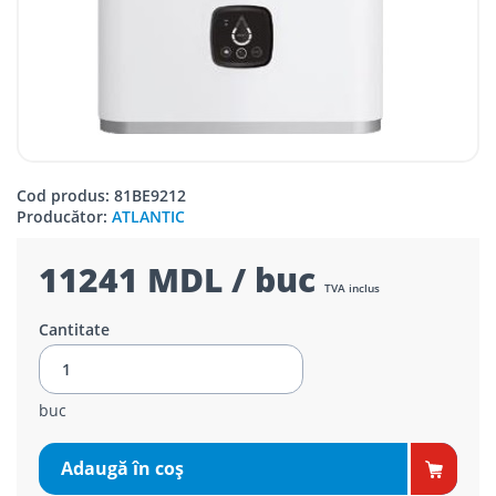
Cod produs: 81BE9212
Producător:
ATLANTIC
11241 MDL / buc
TVA inclus
Cantitate
buc
Adaugă în coş