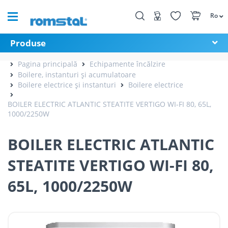
Ro
Produse
Pagina principală
Echipamente încălzire
Boilere, instanturi și acumulatoare
Boilere electrice și instanturi
Boilere electrice
BOILER ELECTRIC ATLANTIC STEATITE VERTIGO WI-FI 80, 65L,
1000/2250W
BOILER ELECTRIC ATLANTIC
STEATITE VERTIGO WI-FI 80,
65L, 1000/2250W