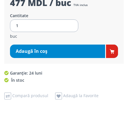
477 MDL / buc
TVA inclus
Cantitate
buc
Adaugă în coş
Garanție: 24 luni
În stoc
Compară produsul
Adaugă la Favorite