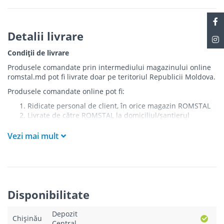
Detalii livrare
Condiții de livrare
Produsele comandate prin intermediului magazinului online
romstal.md pot fi livrate doar pe teritoriul Republicii Moldova.
Produsele comandate online pot fi:
Ridicate personal de client, în orice magazin ROMSTAL
Livrate de către ROMSTAL la domiciliul/șantierul
clientului în următoarele condiții:
Vezi mai mult
Livrarea produselor se efectuează în cel mai apropiat
punct de acces pentru camionul de marfă față de
adresa de livrare - la intrarea în bloc/curte, la intrarea
pe stradă (în cazul în care există restricții zonale de
acces).
Produsele
NU
sunt ridicate la etaj sau livrate în
Disponibilitate
interiorul imobilului.
Livrările se efectuiază cu mașinile ROMSTAL.
Depozit
Paleții, pe care se livrează mărfurile, sunt proprietatea
Chișinău
Central