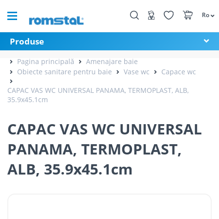
Ro
Produse
Pagina principală
Amenajare baie
Obiecte sanitare pentru baie
Vase wc
Capace wc
CAPAC VAS WC UNIVERSAL PANAMA, TERMOPLAST, ALB,
35.9x45.1cm
CAPAC VAS WC UNIVERSAL
PANAMA, TERMOPLAST,
ALB, 35.9x45.1cm