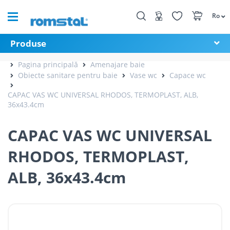
Ro
Produse
Pagina principală
Amenajare baie
Obiecte sanitare pentru baie
Vase wc
Capace wc
CAPAC VAS WC UNIVERSAL RHODOS, TERMOPLAST, ALB,
36x43.4cm
CAPAC VAS WC UNIVERSAL
RHODOS, TERMOPLAST,
ALB, 36x43.4cm