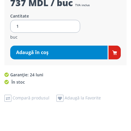
737 MDL / buc
TVA inclus
Cantitate
buc
Adaugă în coş
Garanție: 24 luni
În stoc
Compară produsul
Adaugă la Favorite