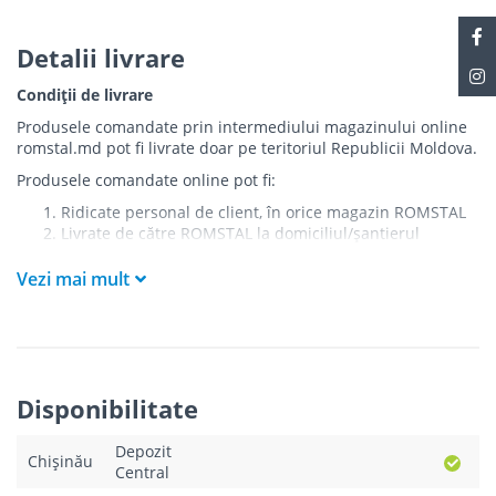
Detalii livrare
Condiții de livrare
Produsele comandate prin intermediului magazinului online
romstal.md pot fi livrate doar pe teritoriul Republicii Moldova.
Produsele comandate online pot fi:
Ridicate personal de client, în orice magazin ROMSTAL
Livrate de către ROMSTAL la domiciliul/șantierul
clientului în următoarele condiții:
Vezi mai mult
Livrarea produselor se efectuează în cel mai apropiat
punct de acces pentru camionul de marfă față de
adresa de livrare - la intrarea în bloc/curte, la intrarea
pe stradă (în cazul în care există restricții zonale de
acces).
Produsele
NU
sunt ridicate la etaj sau livrate în
Disponibilitate
interiorul imobilului.
Livrările se efectuiază cu mașinile ROMSTAL.
Depozit
Paleții, pe care se livrează mărfurile, sunt proprietatea
Chișinău
Central
companiei și nu sunt transferați cumpărătorului.