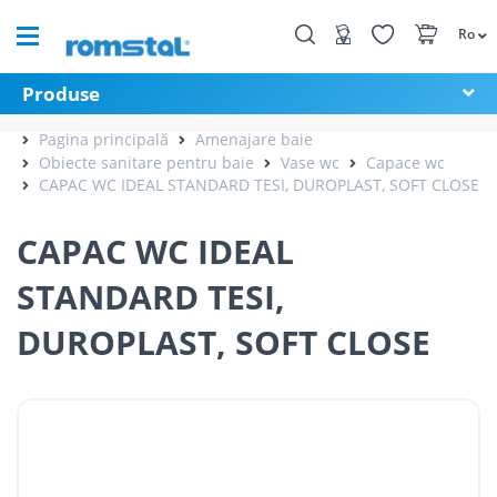
Ro
Produse
Pagina principală
Amenajare baie
Obiecte sanitare pentru baie
Vase wc
Capace wc
CAPAC WC IDEAL STANDARD TESI, DUROPLAST, SOFT CLOSE
CAPAC WC IDEAL
STANDARD TESI,
DUROPLAST, SOFT CLOSE