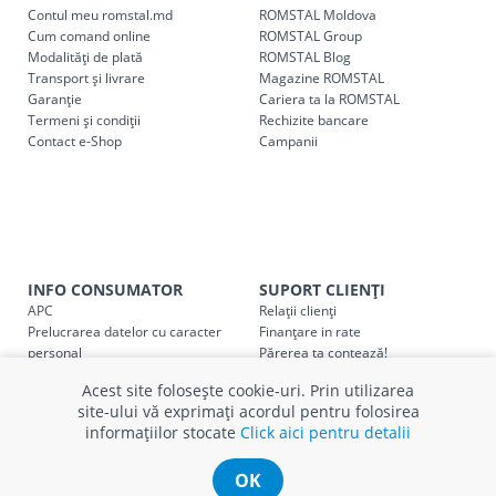
Contul meu romstal.md
ROMSTAL Moldova
cel mai apropiat magazin ROMSTAL.
Cum comand online
ROMSTAL Group
Pentru livrarea la adresa indicată de client, sunt în vigoare
Modalități de plată
ROMSTAL Blog
următoarele tarife:
Transport și livrare
Magazine ROMSTAL
Garanție
Cariera ta la ROMSTAL
Termeni și condiții
Cod
Rechizite bancare
Denumire serviciu TRANSPORT
Contact e-Shop
Campanii
SER08409
Taxa transport țară (se calculează pentru distan
Taxa transport
Chisinau si suburbii
pentru
come
5000 lei
(comanda online, comanda m
Taxa transport
Chișinau
, pentru
comenzi mai m
INFO CONSUMATOR
SUPORT CLIENȚI
SER08410
(comanda online, comanda magaz
APC
Relații clienți
Prelucrarea datelor cu caracter
Finanțare in rate
Taxa transport
suburbii
pentru
comenzi mai mi
personal
Părerea ta contează!
SER08411
Politica cookie
Schimb și retur produse
(comanda online, comanda magaz
Acest site folosește cookie-uri. Prin utilizarea
Certificat Cadou
Intrebări frecvente
site-ului vă exprimați acordul pentru folosirea
Service
informațiilor stocate
Click aici pentru detalii
Service ECOSOFT
Contact
OK
* Toate prețurile includ TVA