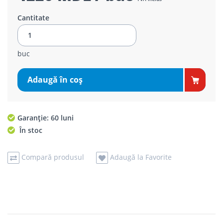
Cantitate
buc
Adaugă în coş
Garanție: 60 luni
În stoc
Compară produsul
Adaugă la Favorite