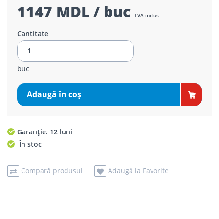
1147 MDL / buc
TVA inclus
Cantitate
buc
Adaugă în coş
Garanție: 12 luni
În stoc
Compară produsul
Adaugă la Favorite