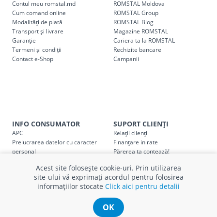
Contul meu romstal.md
ROMSTAL Moldova
Pentru livrarea la adresa indicată de client, sunt în vigoare
Cum comand online
ROMSTAL Group
următoarele tarife:
Modalități de plată
ROMSTAL Blog
Transport și livrare
Magazine ROMSTAL
Garanție
Cariera ta la ROMSTAL
Cod
Denumire serviciu TRANSPORT
Termeni și condiții
Rechizite bancare
Contact e-Shop
Campanii
SER08409
Taxa transport țară (se calculează pentru distan
Taxa transport
Chisinau si suburbii
pentru
come
5000 lei
(comanda online, comanda m
Taxa transport
Chișinau
, pentru
comenzi mai m
SER08410
(comanda online, comanda magaz
INFO CONSUMATOR
SUPORT CLIENȚI
APC
Relații clienți
Prelucrarea datelor cu caracter
Finanțare in rate
Taxa transport
suburbii
pentru
comenzi mai mi
SER08411
personal
Părerea ta contează!
(comanda online, comanda magaz
Politica cookie
Schimb și retur produse
Acest site folosește cookie-uri. Prin utilizarea
Certificat Cadou
Intrebări frecvente
site-ului vă exprimați acordul pentru folosirea
Service
informațiilor stocate
Click aici pentru detalii
Service ECOSOFT
* Toate prețurile includ TVA
Contact
OK