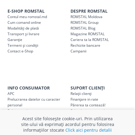
indiferent de sumă, pot fi ridicate GRATUIT, săptămânal, din
E-SHOP ROMSTAL
DESPRE ROMSTAL
cel mai apropiat magazin ROMSTAL.
Contul meu romstal.md
ROMSTAL Moldova
Pentru livrarea la adresa indicată de client, sunt în vigoare
Cum comand online
ROMSTAL Group
următoarele tarife:
Modalități de plată
ROMSTAL Blog
Transport și livrare
Magazine ROMSTAL
Garanție
Cariera ta la ROMSTAL
Cod
Denumire serviciu TRANSPORT
Termeni și condiții
Rechizite bancare
Contact e-Shop
Campanii
SER08409
Taxa transport țară (se calculează pentru distan
Taxa transport
Chisinau si suburbii
pentru
come
5000 lei
(comanda online, comanda m
Taxa transport
Chișinau
, pentru
comenzi mai m
SER08410
INFO CONSUMATOR
SUPORT CLIENȚI
(comanda online, comanda magaz
APC
Relații clienți
Prelucrarea datelor cu caracter
Finanțare in rate
Taxa transport
suburbii
pentru
comenzi mai mi
personal
Părerea ta contează!
SER08411
(comanda online, comanda magaz
Politica cookie
Schimb și retur produse
Certificat Cadou
Intrebări frecvente
Acest site folosește cookie-uri. Prin utilizarea
Service
site-ului vă exprimați acordul pentru folosirea
Service ECOSOFT
informațiilor stocate
Click aici pentru detalii
Contact