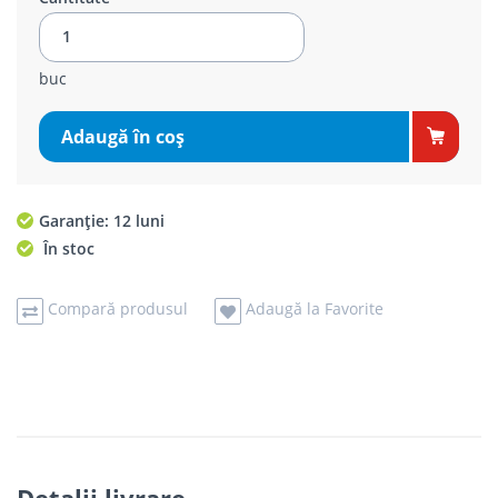
buc
Adaugă în coş
Garanție: 12 luni
În stoc
Compară produsul
Adaugă la Favorite
Detalii livrare