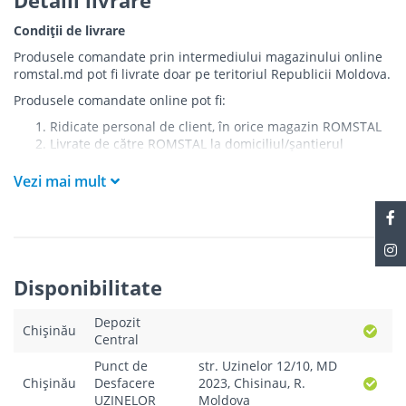
Condiții de livrare
Produsele comandate prin intermediului magazinului online
romstal.md pot fi livrate doar pe teritoriul Republicii Moldova.
Produsele comandate online pot fi:
Ridicate personal de client, în orice magazin ROMSTAL
Livrate de către ROMSTAL la domiciliul/șantierul
clientului în următoarele condiții:
Vezi mai mult
Livrarea produselor se efectuează în cel mai apropiat
punct de acces pentru camionul de marfă față de
adresa de livrare - la intrarea în bloc/curte, la intrarea
pe stradă (în cazul în care există restricții zonale de
acces).
Produsele
NU
sunt ridicate la etaj sau livrate în
Disponibilitate
interiorul imobilului.
Livrările se efectuiază cu mașinile ROMSTAL.
Depozit
Paleții, pe care se livrează mărfurile, sunt proprietatea
Chișinău
Central
companiei și nu sunt transferați cumpărătorului.
Curierul va telefona clientul estimativ cu o oră înainte
Punct de
str. Uzinelor 12/10, MD
de a livra comanda sau, în cazul în care clientul nu
Chișinău
Desfacere
2023, Chisinau, R.
răspunde, îi va experia un SMS cu informațiile legate de
UZINELOR
Moldova