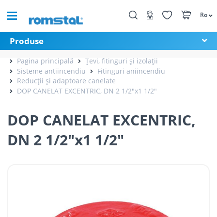
Ro
Produse
Pagina principală
Țevi, fitinguri și izolații
Sisteme antiincendiu
Fitinguri aniincendiu
Reducții și adaptoare canelate
DOP CANELAT EXCENTRIC, DN 2 1/2"x1 1/2"
DOP CANELAT EXCENTRIC,
DN 2 1/2"x1 1/2"