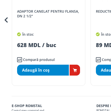
Cod
Denumire serviciu TRAN
ADAPTOR CANELAT PENTRU FLANSA,
REDUCTI
SER08409
Taxa transport țară (se calculează pentru 
DN 2 1/2"
Taxa transport
Chisinau si suburbii
pentru
5000 lei
(comanda online, coman
În stoc
În sto
Taxa transport
Chișinau
, pentru
comenzi 
SER08410
628 MDL / buc
89 MD
(comanda online, comanda m
Taxa transport
suburbii
pentru
comenzi m
SER08411
(comanda online, comanda m
Compară produsul
Comp
Adaugă în coş
Adau
* Toate prețurile includ TVA
E-SHOP ROMSTAL
DESPRE
Contul meu romstal.md
ROMSTAL 