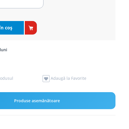
în coş
luni
odusul
Adaugă la Favorite
Produse asemănătoare