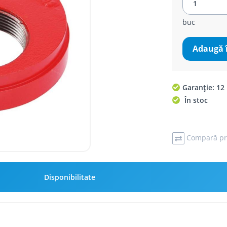
buc
Adaugă 
Garanție: 12 
În stoc
Compară pr
Disponibilitate