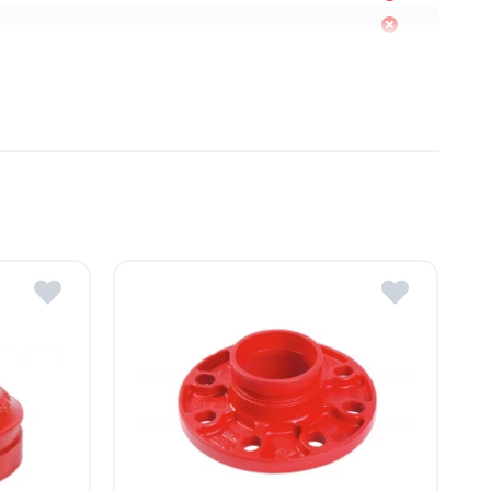
Moldova
, R. Moldova
gheni, R. Moldova
dova
ldova
R.Moldova
in ROMSTAL.
mai apropiat magazin ROMSTAL.