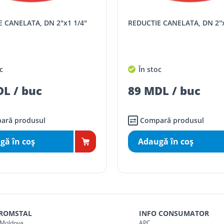
SPORT
Tarif, MDL cu TVA
E CANELATA, DN 2"x1 1/4"
REDUCTIE CANELATA, DN 2''x
distanța tur - retur)
5 / km / directie
comenzi mai mari de
da magazin)
gratis
c
În stoc
mai mici de 5000 lei
L / buc
89 MDL / buc
agazin)
100
ai mici de 5000 lei
agazin)
150
ară produsul
Compară produsul
gă în coş
Adaugă în coş
 ROMSTAL
INFO CONSUMATOR
Moldova
APC