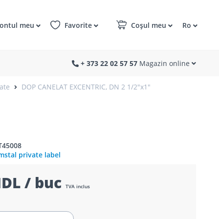
ontul meu
Favorite
Coșul meu
Ro
+ 373 22 02 57 57
Magazin online
ate
DOP CANELAT EXCENTRIC, DN 2 1/2"x1"
T45008
stal private label
DL / buc
TVA inclus