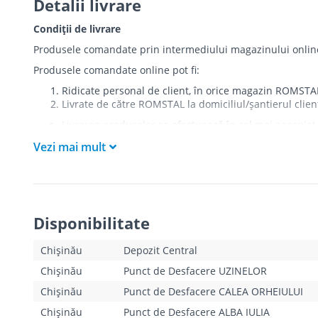
Detalii livrare
Condiții de livrare
Produsele comandate prin intermediului magazinului online r
Produsele comandate online pot fi:
Ridicate personal de client, în orice magazin ROMSTA
Livrate de către ROMSTAL la domiciliul/șantierul clien
Livrarea produselor se efectuează în cel mai apropiat 
care există restricții zonale de acces).
Vezi mai mult
Produsele
NU
sunt ridicate la etaj sau livrate în inter
Livrările se efectuiază cu mașinile ROMSTAL.
Paleții, pe care se livrează mărfurile, sunt proprieta
Curierul va telefona clientul estimativ cu o oră înaint
absența cumpărătorului sau a unui mandatar la momentu
Disponibilitate
livrării ratate la unul din magazinele ROMSTAL. În cazul î
reieșind din Tarifele de livrare indicate mai jos.
Clientul trebuie să deschidă coletul la livrare și să s
Chișinău
Depozit Central
există.
Chișinău
Punct de Desfacere UZINELOR
Pentru produsele “pe bază de comandă”, termenele de l
în parte, de către operatorii magazinului online. Aces
Chișinău
Punct de Desfacere CALEA ORHEIULUI
Chișinău
Punct de Desfacere ALBA IULIA