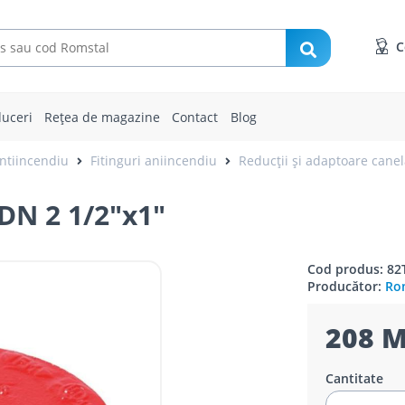
C
uceri
Rețea de magazine
Contact
Blog
ntiincendiu
Fitinguri aniincendiu
Reducții și adaptoare canel
N 2 1/2"x1"
Cod produs: 82
Producător:
Rom
208 M
Cantitate