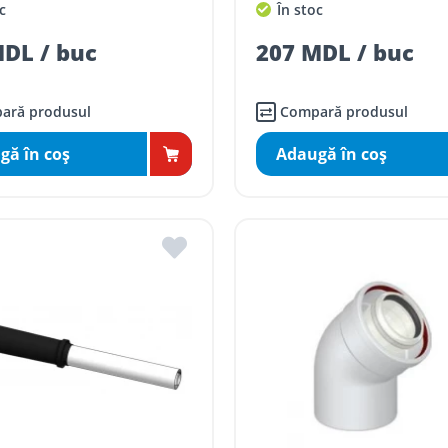
c
În stoc
DL / buc
207 MDL / buc
ară produsul
Compară produsul
gă în coş
Adaugă în coş