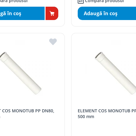
ară produsul
Compară produsul
gă în coş
Adaugă în coş
ELEMENT COS MONOTUB PP DN80,
m
500 mm