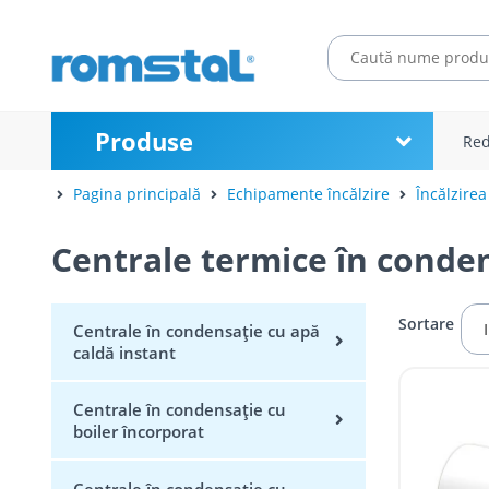
Produse
Red
Pagina principală
Echipamente încălzire
Încălzirea
Centrale termice în conde
Sortare
Centrale în condensație cu apă
caldă instant
Centrale în condensație cu
boiler încorporat
Centrale în condensație cu