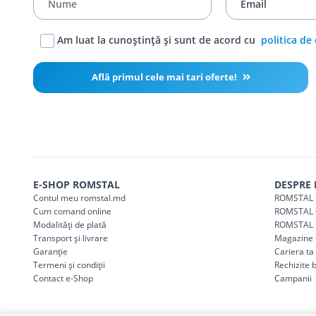
Am luat la cunoștință și sunt de acord cu
politica de
Află primul cele mai tari oferte!
E-SHOP ROMSTAL
DESPRE
Contul meu romstal.md
ROMSTAL 
Cum comand online
ROMSTAL 
Modalități de plată
ROMSTAL 
Transport și livrare
Magazine
Garanție
Cariera t
Termeni și condiții
Rechizite 
Contact e-Shop
Campanii