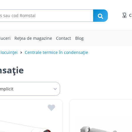
C
uceri
Rețea de magazine
Contact
Blog
 locuinței
Centrale termice în condensație
nsație
Implicit