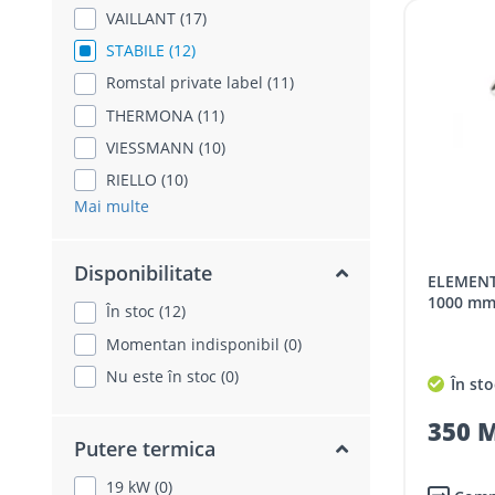
VAILLANT (17)
STABILE (12)
Romstal private label (11)
THERMONA (11)
VIESSMANN (10)
RIELLO (10)
Mai multe
Disponibilitate
ELEMENT COS MONOTUB PP DN80,
1000 m
În stoc (12)
Momentan indisponibil (0)
Nu este în stoc (0)
În sto
350 M
Putere termica
19 kW (0)