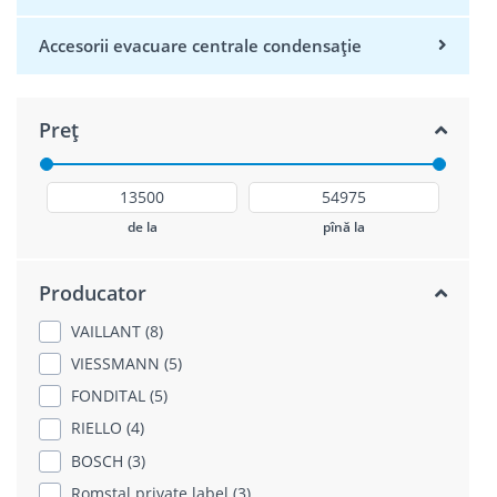
Accesorii evacuare centrale condensație
Preț
de la
pînă la
Producator
VAILLANT (8)
VIESSMANN (5)
FONDITAL (5)
RIELLO (4)
BOSCH (3)
Romstal private label (3)