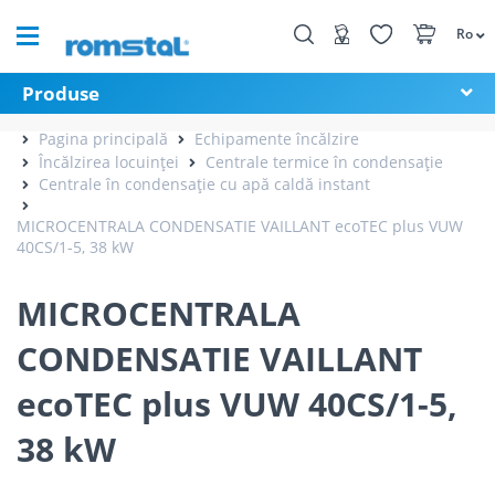
Ro
Produse
Pagina principală
Echipamente încălzire
Încălzirea locuinței
Centrale termice în condensație
Centrale în condensație cu apă caldă instant
MICROCENTRALA CONDENSATIE VAILLANT ecoTEC plus VUW
40CS/1-5, 38 kW
MICROCENTRALA
CONDENSATIE VAILLANT
ecoTEC plus VUW 40CS/1-5,
38 kW