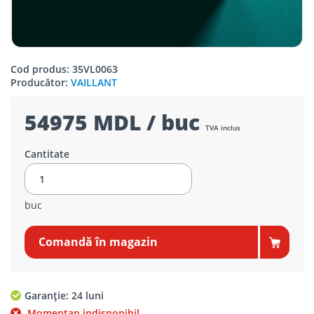
Cod produs: 35VL0063
Producător:
VAILLANT
54975 MDL / buc
TVA inclus
Cantitate
buc
Comandă în magazin
Garanție: 24 luni
Momentan indisponibil