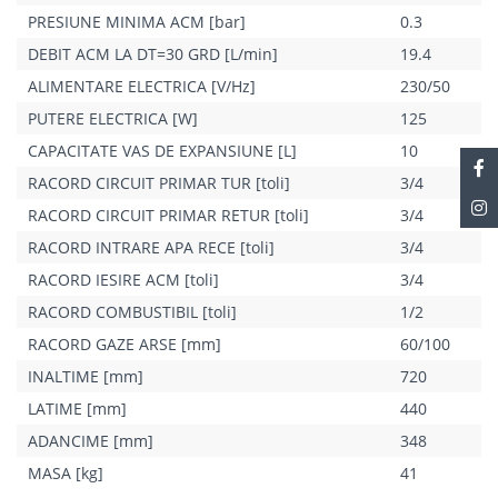
energie? În special, în combinație cu controlerul nostru de sistem
PRESIUNE MINIMA ACM [bar]
0.3
sensoCOMFORT, vă puteți controla complet centrala termică. Datorită
noii interfețe cu elemente tactile, monitorizarea funcționării centralei
DEBIT ACM LA DT=30 GRD [L/min]
19.4
devine mai convenabilă ca niciodată. Bucurați-vă de designul nostru
contemporan și de conceptul de utilizare optimizat pentru o operare
ALIMENTARE ELECTRICA [V/Hz]
230/50
intuitivă și fără probleme.
PUTERE ELECTRICA [W]
125
CAPACITATE VAS DE EXPANSIUNE [L]
10
RACORD CIRCUIT PRIMAR TUR [toli]
3/4
RACORD CIRCUIT PRIMAR RETUR [toli]
3/4
RACORD INTRARE APA RECE [toli]
3/4
RACORD IESIRE ACM [toli]
3/4
RACORD COMBUSTIBIL [toli]
1/2
RACORD GAZE ARSE [mm]
60/100
INALTIME [mm]
720
LATIME [mm]
440
ADANCIME [mm]
348
MASA [kg]
41