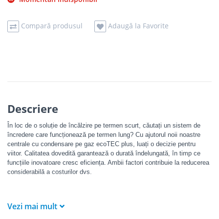
Compară produsul
Adaugă la Favorite
Descriere
În loc de o soluție de încălzire pe termen scurt, căutați un sistem de
încredere care funcționează pe termen lung? Cu ajutorul noii noastre
centrale cu condensare pe gaz ecoTEC plus, luați o decizie pentru
viitor. Calitatea dovedită garantează o durată îndelungată, în timp ce
funcțiile inovatoare cresc eficiența. Ambii factori contribuie la reducerea
considerabilă a costurilor dvs.
Fii pregătit pentru calitatea fluctuantă a gazelor
Vezi mai mult
Datorită noii funcții de adaptare la tipul de gaz, IoniDetect, incertitudinea
cu privire la viitoarele tipuri de gaze nu mai este o problemă. Centrala