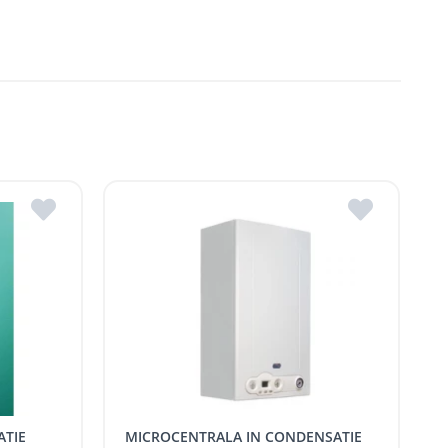
, R. Moldova
gheni, R. Moldova
dova
ldova
R.Moldova
in ROMSTAL.
mai apropiat magazin ROMSTAL.
PACHET BOSCH CONDENS 1200 W,