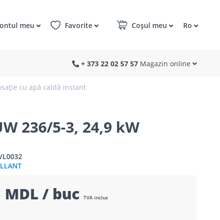
ontul meu
Favorite
Coșul meu
Ro
+ 373 22 02 57 57
Magazin online
sație cu apă caldă instant
 236/5-3, 24,9 kW
VL0032
ILLANT
 MDL / buc
TVA inclus