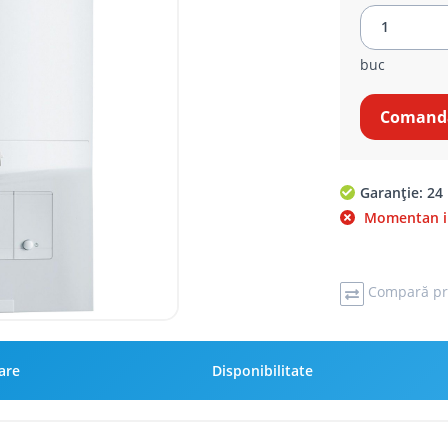
buc
Comandă
Garanție: 24 
Momentan in
Compară pr
rare
Disponibilitate