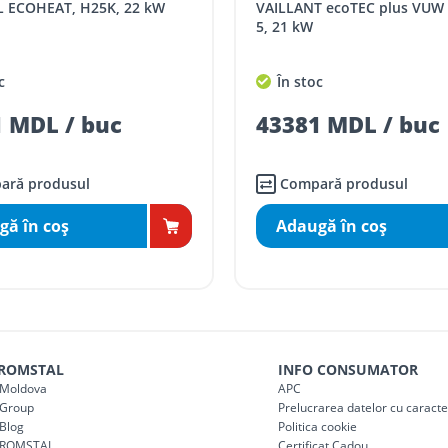
NT ecoTEC plus VUW 26CS/1-
FONDITAL DELFIS KC, KIT
kW
INCLUS, 24 kW
comenzi mai mari de
da magazin)
gratis
toc
În stoc
mai mici de 5000 lei
81 MDL / buc
25763 MDL / bu
agazin)
100
ai mici de 5000 lei
agazin)
150
mpară produsul
Compară produsul
ugă în coş
Adaugă în coş
 ROMSTAL
INFO CONSUMATOR
Moldova
APC
Group
Prelucrarea datelor cu caract
Blog
Politica cookie
 ROMSTAL
Certificat Cadou