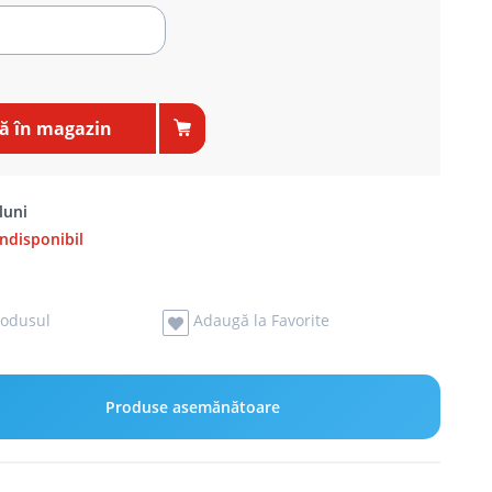
 în magazin
luni
disponibil
odusul
Adaugă la Favorite
Produse asemănătoare