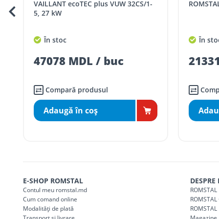
1-
ROMSTAL ECOHEAT, H25K, 22 kW
VAILLA
5, 21 
Taxa transport
Chisinau si suburbii
pentru
5000 lei
(comanda online, coman
În stoc
În s
Taxa transport
Chișinau
, pentru
comenzi 
SER08410
21331 MDL / buc
433
(comanda online, comanda m
Taxa transport
suburbii
pentru
comenzi m
SER08411
(comanda online, comanda m
Compară produsul
Co
Adaugă în coş
Ada
* Toate prețurile includ TVA
E-SHOP ROMSTAL
DESPRE
Contul meu romstal.md
ROMSTAL 
Cum comand online
ROMSTAL 
Modalități de plată
ROMSTAL 
Transport și livrare
Magazine