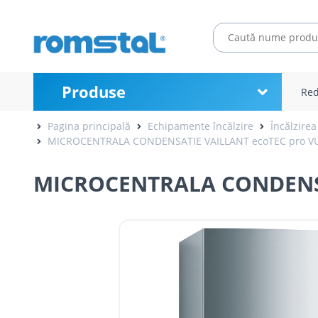
Produse
Red
Pagina principală
Echipamente încălzire
Încălzirea
MICROCENTRALA CONDENSATIE VAILLANT ecoTEC pro VUW
MICROCENTRALA CONDENSAT