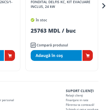
 EVACUARE
KIT EVACUARE INCLUS, 24 kW
În stoc
c
17745 MDL / buc
Compară produsul
Adaugă în coş
SUPORT CLIENȚI
Relații clienți
er personal
Finanțare in rate
Părerea ta contează!
Schimb și retur produse