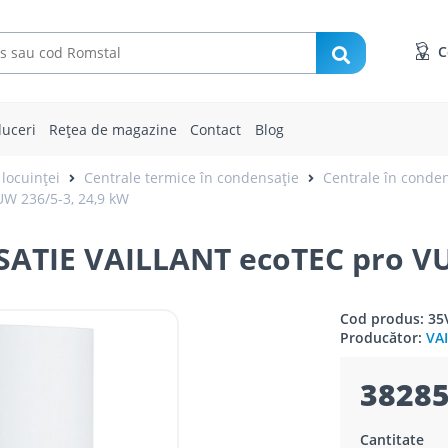
C
uceri
Rețea de magazine
Contact
Blog
 locuinței
Centrale termice în condensație
Centrale în conden
 236/5-3, 24,9 kW
IE VAILLANT ecoTEC pro VUW
Cod produs: 35
Producător:
VA
38285
Cantitate