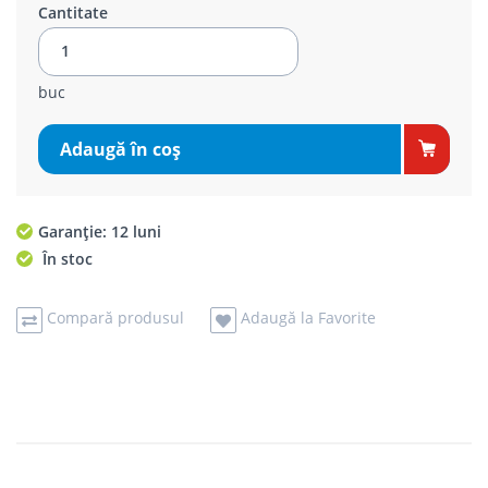
Cantitate
buc
Adaugă în coş
Garanție: 12 luni
În stoc
Compară produsul
Adaugă la Favorite