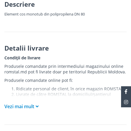
Descriere
Element cos monotub din polipropilena DN 80
Detalii livrare
Condiții de livrare
Produsele comandate prin intermediului magazinului online
romstal.md pot fi livrate doar pe teritoriul Republicii Moldova.
Produsele comandate online pot fi:
Ridicate personal de client, în orice magazin ROMSTAL
Livrate de către ROMSTAL la domiciliul/șantierul
clientului în următoarele condiții:
Vezi mai mult
Livrarea produselor se efectuează în cel mai apropiat
punct de acces pentru camionul de marfă față de
adresa de livrare - la intrarea în bloc/curte, la intrarea
pe stradă (în cazul în care există restricții zonale de
acces).