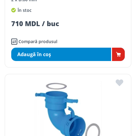
În stoc
710 MDL / buc
Compară produsul
Adaugă în coş