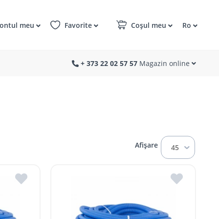
ontul meu
Favorite
Coșul meu
Ro
+ 373 22 02 57 57
Magazin online
Afișare
45