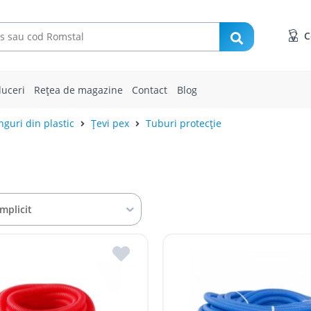
C
uceri
Rețea de magazine
Contact
Blog
inguri din plastic
Țevi pex
Tuburi protecție
Implicit