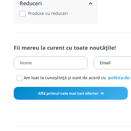
Reduceri
Produse cu reduceri
Fii mereu la curent cu toate noutățile!
Am luat la cunoștință și sunt de acord cu
politica de
Află primul cele mai tari oferte!