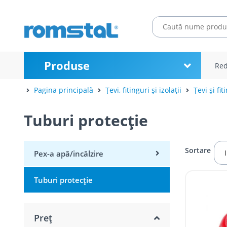
Produse
Red
Pagina principală
Țevi, fitinguri și izolații
Țevi și fit
Tuburi protecție
Sortare
Pex-a apă/incălzire
Tuburi protecție
Preț