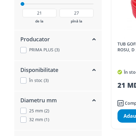
de la
pînă la
Producator
TUB GOFRAT DE PROTECTIE TFS,
ROSU, D
PRIMA PLUS (3)
Disponibilitate
În sto
În stoc (3)
21 M
Diametru mm
Comp
25 mm (2)
Adau
32 mm (1)