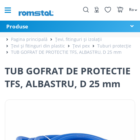
Ro
Produse
Pagina principală
Țevi, fitinguri și izolații
Țevi și fitinguri din plastic
Țevi pex
Tuburi protecție
TUB GOFRAT DE PROTECTIE TFS, ALBASTRU, D 25 mm
TUB GOFRAT DE PROTECTIE
TFS, ALBASTRU, D 25 mm