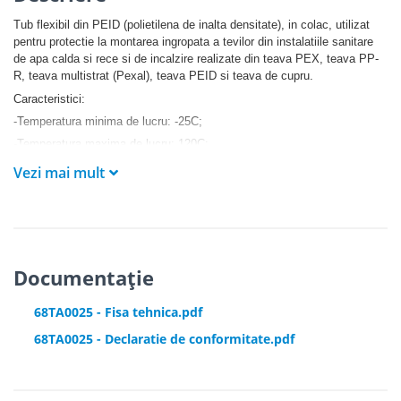
Tub flexibil din PEID (polietilena de inalta densitate), in colac, utilizat
pentru protectie la montarea ingropata a tevilor din instalatiile sanitare
de apa calda si rece si de incalzire realizate din teava PEX, teava PP-
R, teava multistrat (Pexal), teava PEID si teava de cupru.
Caracteristici:
-Temperatura minima de lucru: -25C;
-Temperatura maxima de lucru: 120C;
Material ecologic si ignifugabil, reciclabil conform normelor CE.
Vezi mai mult
Flexibilitate si rezistenta superioara fata de cele din PVC.
Documentație
68TA0025 - Fisa tehnica.pdf
68TA0025 - Declaratie de conformitate.pdf