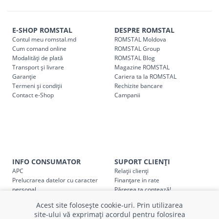
magazin ROMSTAL.
Comenzile pentru celelalte localități și raioane din țară,
indiferent de sumă, pot fi ridicate GRATUIT, săptămânal, din
E-SHOP ROMSTAL
DESPRE ROMSTAL
Contul meu romstal.md
ROMSTAL Moldova
cel mai apropiat magazin ROMSTAL.
Cum comand online
ROMSTAL Group
Pentru livrarea la adresa indicată de client, sunt în vigoare
Modalități de plată
ROMSTAL Blog
următoarele tarife:
Transport și livrare
Magazine ROMSTAL
Garanție
Cariera ta la ROMSTAL
Termeni și condiții
Cod
Rechizite bancare
Denumire serviciu TRANSPORT
Contact e-Shop
Campanii
SER08409
Taxa transport țară (se calculează pentru distan
Taxa transport
Chisinau si suburbii
pentru
come
5000 lei
(comanda online, comanda m
Taxa transport
Chișinau
, pentru
comenzi mai m
INFO CONSUMATOR
SUPORT CLIENȚI
SER08410
(comanda online, comanda magaz
APC
Relații clienți
Prelucrarea datelor cu caracter
Finanțare in rate
Taxa transport
suburbii
pentru
comenzi mai mi
personal
Părerea ta contează!
SER08411
(comanda online, comanda magaz
Politica cookie
Schimb și retur produse
Acest site folosește cookie-uri. Prin utilizarea
Certificat Cadou
Intrebări frecvente
site-ului vă exprimați acordul pentru folosirea
Service