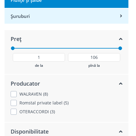
Piulițe și șaibe
Șuruburi
Preț
de la
pînă la
Producator
WALRAVEN (8)
Romstal private label (5)
OTERACCORDI (3)
Disponibilitate