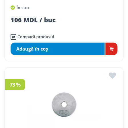
În stoc
106 MDL / buc
Compară produsul
Adaugă în coş
73 %