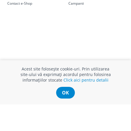
Contact e-Shop
Campanii
Acest site folosește cookie-uri. Prin utilizarea
site-ului vă exprimați acordul pentru folosirea
informațiilor stocate
Click aici pentru detalii
OK
INFO CONSUMATOR
SUPORT CLIENȚI
APC
Relații clienți
Prelucrarea datelor cu caracter
Finanțare in rate
personal
Părerea ta contează!
Politica cookie
Schimb și retur produse
Certificat Cadou
Intrebări frecvente