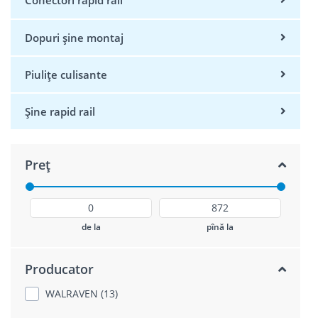
Conectori rapid rail
Dopuri șine montaj
Piulițe culisante
Șine rapid rail
Preț
de la
pînă la
Producator
WALRAVEN (13)