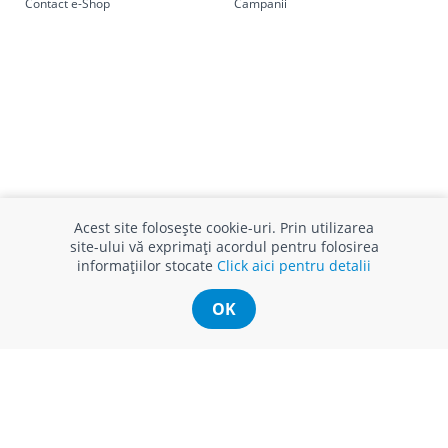
Contact e-Shop
Campanii
Acest site folosește cookie-uri. Prin utilizarea
site-ului vă exprimați acordul pentru folosirea
informațiilor stocate
Click aici pentru detalii
INFO CONSUMATOR
SUPORT CLIENȚI
OK
APC
Relații clienți
Prelucrarea datelor cu caracter
Finanțare in rate
personal
Părerea ta contează!
Politica cookie
Schimb și retur produse
Certificat Cadou
Intrebări frecvente
Service
Service ECOSOFT
Contact