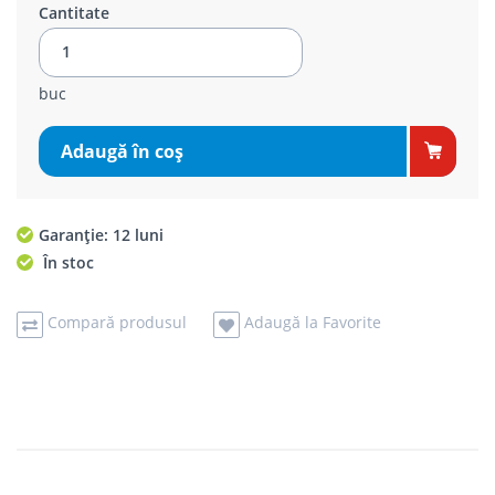
Cantitate
buc
Adaugă în coş
Garanție: 12 luni
În stoc
Compară produsul
Adaugă la Favorite