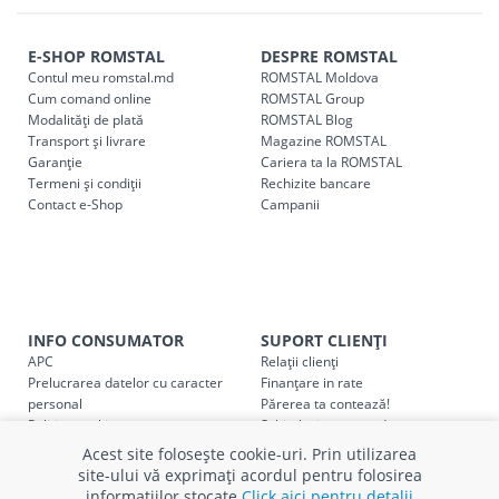
Comenzile pentru celelalte localități și raioane din țară,
indiferent de sumă, pot fi ridicate GRATUIT, săptămânal, din
E-SHOP ROMSTAL
DESPRE ROMSTAL
cel mai apropiat magazin ROMSTAL.
Contul meu romstal.md
ROMSTAL Moldova
Pentru livrarea la adresa indicată de client, sunt în vigoare
Cum comand online
ROMSTAL Group
următoarele tarife:
Modalități de plată
ROMSTAL Blog
Transport și livrare
Magazine ROMSTAL
Garanție
Cariera ta la ROMSTAL
Cod
Denumire serviciu TRANSPORT
Termeni și condiții
Rechizite bancare
Contact e-Shop
Campanii
SER08409
Taxa transport țară (se calculează pentru distan
Taxa transport
Chisinau si suburbii
pentru
come
5000 lei
(comanda online, comanda m
Taxa transport
Chișinau
, pentru
comenzi mai m
SER08410
INFO CONSUMATOR
SUPORT CLIENȚI
(comanda online, comanda magaz
APC
Relații clienți
Prelucrarea datelor cu caracter
Finanțare in rate
Taxa transport
suburbii
pentru
comenzi mai mi
personal
Părerea ta contează!
SER08411
(comanda online, comanda magaz
Politica cookie
Schimb și retur produse
Certificat Cadou
Intrebări frecvente
Acest site folosește cookie-uri. Prin utilizarea
Service
site-ului vă exprimați acordul pentru folosirea
Service ECOSOFT
informațiilor stocate
Click aici pentru detalii