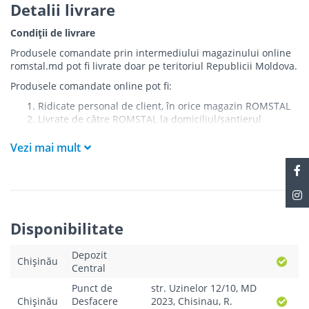
Detalii livrare
Condiții de livrare
Produsele comandate prin intermediului magazinului online
romstal.md pot fi livrate doar pe teritoriul Republicii Moldova.
Produsele comandate online pot fi:
Ridicate personal de client, în orice magazin ROMSTAL
Livrate de către ROMSTAL la domiciliul/șantierul
clientului în următoarele condiții:
Vezi mai mult
Livrarea produselor se efectuează în cel mai apropiat
punct de acces pentru camionul de marfă față de
adresa de livrare - la intrarea în bloc/curte, la intrarea
pe stradă (în cazul în care există restricții zonale de
acces).
Produsele
NU
sunt ridicate la etaj sau livrate în
Disponibilitate
interiorul imobilului.
Livrările se efectuiază cu mașinile ROMSTAL.
Depozit
Paleții, pe care se livrează mărfurile, sunt proprietatea
Chișinău
Central
companiei și nu sunt transferați cumpărătorului.
Curierul va telefona clientul estimativ cu o oră înainte
Punct de
str. Uzinelor 12/10, MD
de a livra comanda sau, în cazul în care clientul nu
Chișinău
Desfacere
2023, Chisinau, R.