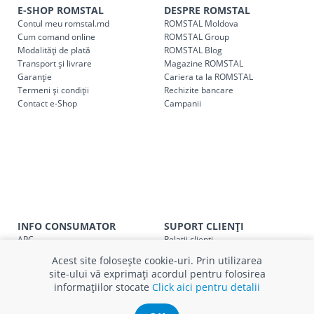
E-SHOP ROMSTAL
DESPRE ROMSTAL
cel mai apropiat magazin ROMSTAL.
Contul meu romstal.md
ROMSTAL Moldova
Pentru livrarea la adresa indicată de client, sunt în vigoare
Cum comand online
ROMSTAL Group
următoarele tarife:
Modalități de plată
ROMSTAL Blog
Transport și livrare
Magazine ROMSTAL
Garanție
Cariera ta la ROMSTAL
Cod
Denumire serviciu TRANSPORT
Termeni și condiții
Rechizite bancare
Contact e-Shop
Campanii
SER08409
Taxa transport țară (se calculează pentru distan
Taxa transport
Chisinau si suburbii
pentru
come
5000 lei
(comanda online, comanda m
Taxa transport
Chișinau
, pentru
comenzi mai m
SER08410
(comanda online, comanda magaz
Taxa transport
suburbii
pentru
comenzi mai mi
INFO CONSUMATOR
SUPORT CLIENȚI
SER08411
(comanda online, comanda magaz
APC
Relații clienți
Prelucrarea datelor cu caracter
Finanțare in rate
Acest site folosește cookie-uri. Prin utilizarea
personal
Părerea ta contează!
site-ului vă exprimați acordul pentru folosirea
Politica cookie
Schimb și retur produse
informațiilor stocate
Click aici pentru detalii
Certificat Cadou
Intrebări frecvente
* Toate prețurile includ TVA
Service