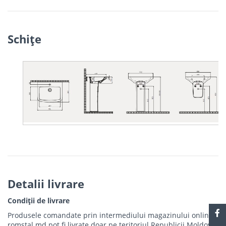
Schiţe
Detalii livrare
Condiții de livrare
Produsele comandate prin intermediului magazinului online
romstal.md pot fi livrate doar pe teritoriul Republicii Moldova.