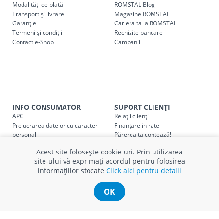
următoarele tarife:
Modalități de plată
ROMSTAL Blog
Transport și livrare
Magazine ROMSTAL
Garanție
Cariera ta la ROMSTAL
Cod
Denumire serviciu TRANSPORT
Termeni și condiții
Rechizite bancare
Contact e-Shop
Campanii
SER08409
Taxa transport țară (se calculează pentru distan
Taxa transport
Chisinau si suburbii
pentru
come
5000 lei
(comanda online, comanda m
Taxa transport
Chișinau
, pentru
comenzi mai m
SER08410
(comanda online, comanda magaz
INFO CONSUMATOR
SUPORT CLIENȚI
APC
Relații clienți
Prelucrarea datelor cu caracter
Finanțare in rate
Taxa transport
suburbii
pentru
comenzi mai mi
SER08411
personal
Părerea ta contează!
(comanda online, comanda magaz
Politica cookie
Schimb și retur produse
Acest site folosește cookie-uri. Prin utilizarea
Certificat Cadou
Intrebări frecvente
site-ului vă exprimați acordul pentru folosirea
Service
informațiilor stocate
Click aici pentru detalii
Service ECOSOFT
Contact
* Toate prețurile includ TVA
OK