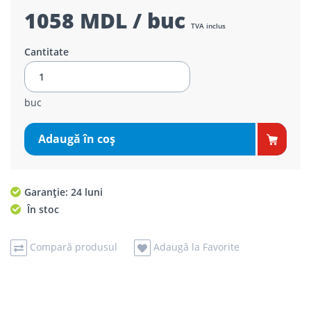
1058 MDL / buc
TVA inclus
Cantitate
buc
Adaugă în coş
Garanție: 24 luni
În stoc
Compară produsul
Adaugă la Favorite