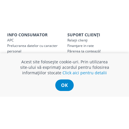
Taxa transport
Chisinau si suburbii
pentru
come
5000 lei
(comanda online, comanda m
Taxa transport
Chișinau
, pentru
comenzi mai m
SER08410
INFO CONSUMATOR
SUPORT CLIENȚI
(comanda online, comanda magaz
APC
Relații clienți
Prelucrarea datelor cu caracter
Finanțare in rate
Taxa transport
suburbii
pentru
comenzi mai mi
SER08411
personal
Părerea ta contează!
(comanda online, comanda magaz
Politica cookie
Schimb și retur produse
Acest site folosește cookie-uri. Prin utilizarea
Certificat Cadou
Intrebări frecvente
site-ului vă exprimați acordul pentru folosirea
Service
informațiilor stocate
Click aici pentru detalii
Service ECOSOFT
Contact
* Toate prețurile includ TVA
OK
© Romstal 2026