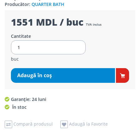
Producător:
QUARTER BATH
1551 MDL / buc
TVA inclus
Cantitate
buc
Adaugă în coş
Garanție: 24 luni
În stoc
Compară produsul
Adaugă la Favorite