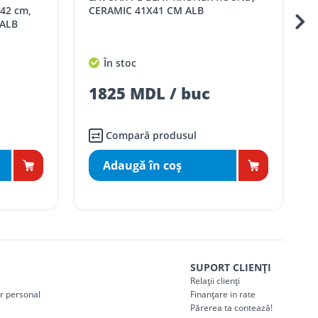
42 cm,
CERAMIC 41X41 CM ALB
 ALB
În stoc
1825 MDL / buc
Compară produsul
Adaugă în coş
SUPORT CLIENȚI
Relații clienți
er personal
Finanțare in rate
Părerea ta contează!