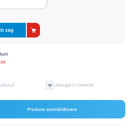
în coş
luni
toc
odusul
Adaugă la Favorite
Produse asemănătoare