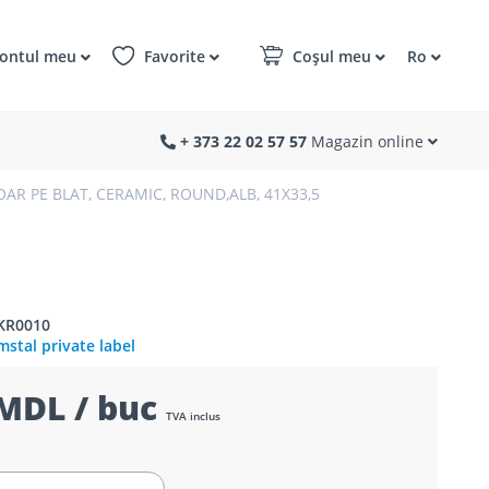
ontul meu
Favorite
Coșul meu
Ro
+ 373 22 02 57 57
Magazin online
OAR PE BLAT, CERAMIC, ROUND,ALB, 41X33,5
KR0010
stal private label
MDL / buc
TVA inclus