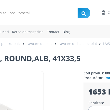
C
uceri
Rețea de magazine
Contact
Blog
e pentru baie
Lavoare de baie
Lavoare de baie pe blat
LAV
, ROUND,ALB, 41X33,5
Cod produs: 80
Producător:
Rom
1653 
Cantitate