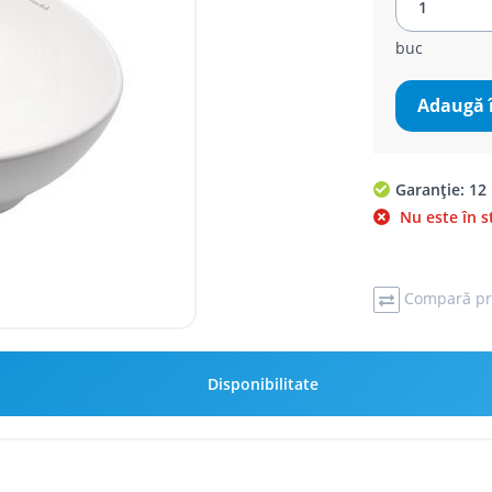
buc
Adaugă 
Garanție: 12 
Nu este în s
Compară pr
Disponibilitate