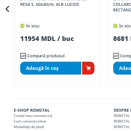
RESA S, 60x40cm, ALB LUCIOS
COLLARO
RECTANG
Taxa transport
Chisinau si suburbii
pentru
5000 lei
(comanda online, coman
În stoc
În sto
Taxa transport
Chișinau
, pentru
comenzi 
SER08410
11954 MDL / buc
8681 
(comanda online, comanda m
Taxa transport
suburbii
pentru
comenzi m
SER08411
(comanda online, comanda m
Compară produsul
Comp
Adaugă în coş
Adau
* Toate prețurile includ TVA
E-SHOP ROMSTAL
DESPRE
Contul meu romstal.md
ROMSTAL 
Cum comand online
ROMSTAL 
Modalități de plată
ROMSTAL 