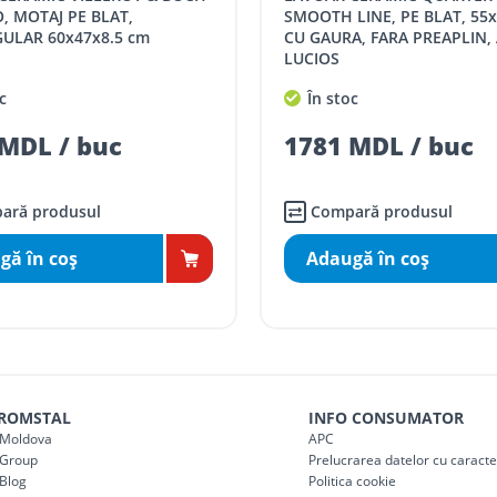
, MOTAJ PE BLAT,
SMOOTH LINE, PE BLAT, 55x
ULAR 60x47x8.5 cm
CU GAURA, FARA PREAPLIN,
comenzi mai mari de
LUCIOS
da magazin)
gratis
c
În stoc
mai mici de 5000 lei
MDL / buc
1781 MDL / buc
agazin)
100
ai mici de 5000 lei
agazin)
150
ară produsul
Compară produsul
gă în coş
Adaugă în coş
 ROMSTAL
INFO CONSUMATOR
Moldova
APC
Group
Prelucrarea datelor cu caract
Blog
Politica cookie