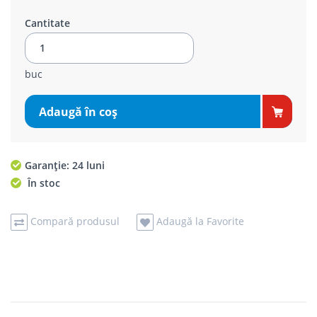
Cantitate
buc
Adaugă în coş
Garanție: 24 luni
În stoc
Compară produsul
Adaugă la Favorite