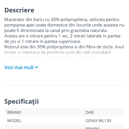
Descriere
Macerator din bariu cu 30% polipropilena, utilizata pentru
pomparea apei uzate domestice din locurile unde aceasta nu
poate fi directionata la canal prin gravitatia naturala.
Acesta are o intrare pentru 1 wc, 2 intrari laterale in partea
de jos si 1 intrare in partea superioara.
Rotorul este din 30% polipropilena si din fibra de sticla. Axul
motor si mantaua de protectie sunt din otel inoxidabil.
Lamele tocatorului sunt din otel inox nichelat.
Maceratorul este echipat cu un filtru cu carbon activ (durata
Vezi mai mult
de viata aproximativ 1 an), iar un altul de rezerva este inclus
in ambalaj. In locul filtrului este posibila legarea la o aerisire
externa.
Nivel de zgomot: 62 dB.
Specificaţii
BRAND
DAB
MODEL
GENIX WL130
POMPA