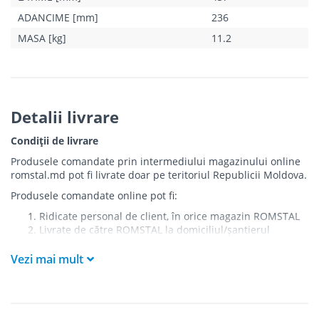
ADANCIME [mm]
236
MASA [kg]
11.2
Detalii livrare
Condiții de livrare
Produsele comandate prin intermediului magazinului online
romstal.md pot fi livrate doar pe teritoriul Republicii Moldova.
Produsele comandate online pot fi:
Ridicate personal de client, în orice magazin ROMSTAL
Livrate de către ROMSTAL la domiciliul/șantierul
clientului în următoarele condiții:
Vezi mai mult
Livrarea produselor se efectuează în cel mai apropiat
punct de acces pentru camionul de marfă față de
adresa de livrare - la intrarea în bloc/curte, la intrarea
pe stradă (în cazul în care există restricții zonale de
acces).