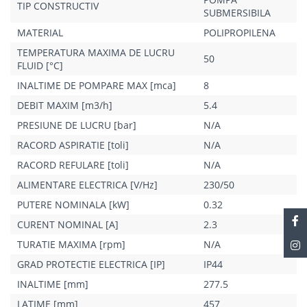
TIP CONSTRUCTIV
SUBMERSIBILA
MATERIAL
POLIPROPILENA
TEMPERATURA MAXIMA DE LUCRU
50
FLUID [°C]
INALTIME DE POMPARE MAX [mca]
8
DEBIT MAXIM [m3/h]
5.4
PRESIUNE DE LUCRU [bar]
N/A
RACORD ASPIRATIE [toli]
N/A
RACORD REFULARE [toli]
N/A
ALIMENTARE ELECTRICA [V/Hz]
230/50
PUTERE NOMINALA [kW]
0.32
CURENT NOMINAL [A]
2.3
TURATIE MAXIMA [rpm]
N/A
GRAD PROTECTIE ELECTRICA [IP]
IP44
INALTIME [mm]
277.5
LATIME [mm]
457