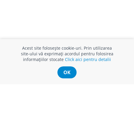
Acest site folosește cookie-uri. Prin utilizarea
site-ului vă exprimați acordul pentru folosirea
informațiilor stocate
Click aici pentru detalii
OK
INFO CONSUMATOR
SUPORT CLIENȚI
APC
Relații clienți
Prelucrarea datelor cu caracter
Finanțare in rate
personal
Părerea ta contează!
Politica cookie
Schimb și retur produse
Certificat Cadou
Intrebări frecvente
Service
Service ECOSOFT
Contact